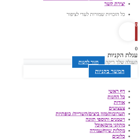
יצירת קשר
כל הזכויות שמורות לעדי לציפור
0
0
עגלת הקניות
העגלה שלך ריקה
חזור לחנות
המשך בקניות
דף ראשי
כל החנות
אודות
צעצועים
תערובות/מזון ביצים/השרייה/ כופתיות
ויטמנים ותוספי תזונה
מתקני מים/אוכל
מקלות שיוף/עמידה
כלובים