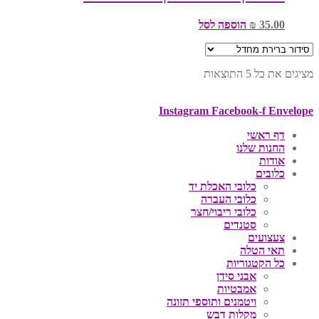
35.00
₪
הוספה לסל
מציגים את כל ⁦5⁩ התוצאות
Instagram
Facebook-f
Envelope
דף ראשי
החנות שלנו
אודות
כלובים
כלובי האכלת יד
כלובי העברה
כלובי ריבוי/חצר
סטנדים
צעצועים
תאי הטלה
כל הקטגוריות
אבני סידן
אמבטיות
ויטמנים ותוספי תזונה
מקלות דבש