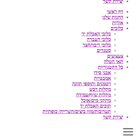
יצירת קשר
דף ראשי
החנות שלנו
אודות
כלובים
כלובי האכלת יד
כלובי העברה
כלובי ריבוי/חצר
סטנדים
צעצועים
תאי הטלה
כל הקטגוריות
אבני סידן
אמבטיות
ויטמנים ותוספי תזונה
מקלות דבש
מקלות שיוף/עמידה
מתקני מים/אוכל
תוכים האכלת יד
תערובות/מזון ביצים/השרייה/ כופתיות
יצירת קשר