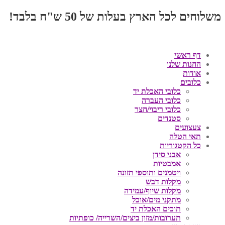
משלוחים לכל הארץ בעלות של 50 ש"ח בלבד!
דף ראשי
החנות שלנו
אודות
כלובים
כלובי האכלת יד
כלובי העברה
כלובי ריבוי/חצר
סטנדים
צעצועים
תאי הטלה
כל הקטגוריות
אבני סידן
אמבטיות
ויטמנים ותוספי תזונה
מקלות דבש
מקלות שיוף/עמידה
מתקני מים/אוכל
תוכים האכלת יד
תערובות/מזון ביצים/השרייה/ כופתיות