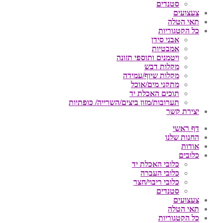
סטנדים
צעצועים
תאי הטלה
כל הקטגוריות
אבני סידן
אמבטיות
ויטמנים ותוספי תזונה
מקלות דבש
מקלות שיוף/עמידה
מתקני מים/אוכל
תוכים האכלת יד
תערובות/מזון ביצים/השרייה/ כופתיות
יצירת קשר
דף ראשי
החנות שלנו
אודות
כלובים
כלובי האכלת יד
כלובי העברה
כלובי ריבוי/חצר
סטנדים
צעצועים
תאי הטלה
כל הקטגוריות