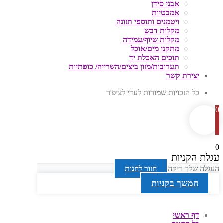
אבני סידן
אמבטיות
ויטמנים ותוספי תזונה
מקלות דבש
מקלות שיוף/עמידה
מתקני מים/אוכל
תוכים האכלת יד
תערובות/מזון ביצים/השרייה/ כופתיות
יצירת קשר
כל הזכויות שמורות לעדי לציפור
0
0
עגלת הקניות
העגלה שלך ריקה
חזור לחנות
המשך בקניות
דף ראשי