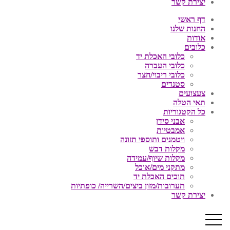
יצירת קשר
דף ראשי
החנות שלנו
אודות
כלובים
כלובי האכלת יד
כלובי העברה
כלובי ריבוי/חצר
סטנדים
צעצועים
תאי הטלה
כל הקטגוריות
אבני סידן
אמבטיות
ויטמנים ותוספי תזונה
מקלות דבש
מקלות שיוף/עמידה
מתקני מים/אוכל
תוכים האכלת יד
תערובות/מזון ביצים/השרייה/ כופתיות
יצירת קשר