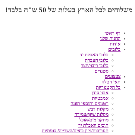
משלוחים לכל הארץ בעלות של 50 ש"ח בלבד!
דף ראשי
החנות שלנו
אודות
כלובים
כלובי האכלת יד
כלובי העברה
כלובי ריבוי/חצר
סטנדים
צעצועים
תאי הטלה
כל הקטגוריות
אבני סידן
אמבטיות
ויטמנים ותוספי תזונה
מקלות דבש
מקלות שיוף/עמידה
מתקני מים/אוכל
תוכים האכלת יד
תערובות/מזון ביצים/השרייה/ כופתיות