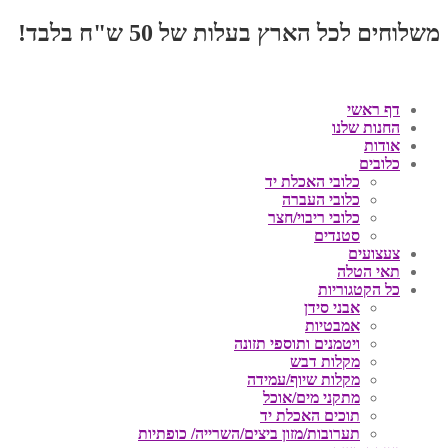
משלוחים לכל הארץ בעלות של 50 ש"ח בלבד!
דף ראשי
החנות שלנו
אודות
כלובים
כלובי האכלת יד
כלובי העברה
כלובי ריבוי/חצר
סטנדים
צעצועים
תאי הטלה
כל הקטגוריות
אבני סידן
אמבטיות
ויטמנים ותוספי תזונה
מקלות דבש
מקלות שיוף/עמידה
מתקני מים/אוכל
תוכים האכלת יד
תערובות/מזון ביצים/השרייה/ כופתיות