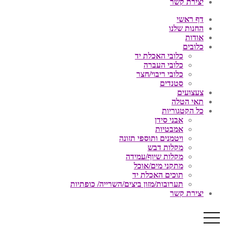
יצירת קשר
דף ראשי
החנות שלנו
אודות
כלובים
כלובי האכלת יד
כלובי העברה
כלובי ריבוי/חצר
סטנדים
צעצועים
תאי הטלה
כל הקטגוריות
אבני סידן
אמבטיות
ויטמנים ותוספי תזונה
מקלות דבש
מקלות שיוף/עמידה
מתקני מים/אוכל
תוכים האכלת יד
תערובות/מזון ביצים/השרייה/ כופתיות
יצירת קשר