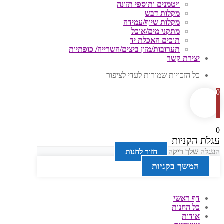
ויטמנים ותוספי תזונה
מקלות דבש
מקלות שיוף/עמידה
מתקני מים/אוכל
תוכים האכלת יד
תערובות/מזון ביצים/השרייה/ כופתיות
יצירת קשר
כל הזכויות שמורות לעדי לציפור
0
0
עגלת הקניות
העגלה שלך ריקה
חזור לחנות
המשך בקניות
דף ראשי
כל החנות
אודות