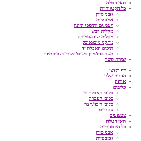
תאי הטלה
כל הקטגוריות
אבני סידן
אמבטיות
ויטמנים ותוספי תזונה
מקלות דבש
מקלות שיוף/עמידה
מתקני מים/אוכל
תוכים האכלת יד
תערובות/מזון ביצים/השרייה/ כופתיות
יצירת קשר
דף ראשי
החנות שלנו
אודות
כלובים
כלובי האכלת יד
כלובי העברה
כלובי ריבוי/חצר
סטנדים
צעצועים
תאי הטלה
כל הקטגוריות
אבני סידן
אמבטיות