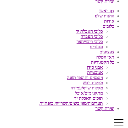
יצירת קשר
דף ראשי
החנות שלנו
אודות
כלובים
כלובי האכלת יד
כלובי העברה
כלובי ריבוי/חצר
סטנדים
צעצועים
תאי הטלה
כל הקטגוריות
אבני סידן
אמבטיות
ויטמנים ותוספי תזונה
מקלות דבש
מקלות שיוף/עמידה
מתקני מים/אוכל
תוכים האכלת יד
תערובות/מזון ביצים/השרייה/ כופתיות
יצירת קשר