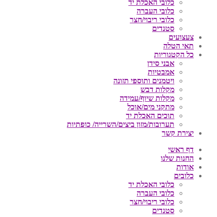
כלובי האכלת יד
כלובי העברה
כלובי ריבוי/חצר
סטנדים
צעצועים
תאי הטלה
כל הקטגוריות
אבני סידן
אמבטיות
ויטמנים ותוספי תזונה
מקלות דבש
מקלות שיוף/עמידה
מתקני מים/אוכל
תוכים האכלת יד
תערובות/מזון ביצים/השרייה/ כופתיות
יצירת קשר
דף ראשי
החנות שלנו
אודות
כלובים
כלובי האכלת יד
כלובי העברה
כלובי ריבוי/חצר
סטנדים