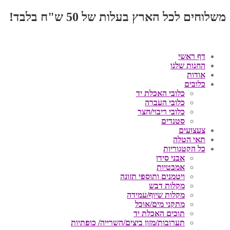
משלוחים לכל הארץ בעלות של 50 ש"ח בלבד!
דף ראשי
החנות שלנו
אודות
כלובים
כלובי האכלת יד
כלובי העברה
כלובי ריבוי/חצר
סטנדים
צעצועים
תאי הטלה
כל הקטגוריות
אבני סידן
אמבטיות
ויטמנים ותוספי תזונה
מקלות דבש
מקלות שיוף/עמידה
מתקני מים/אוכל
תוכים האכלת יד
תערובות/מזון ביצים/השרייה/ כופתיות