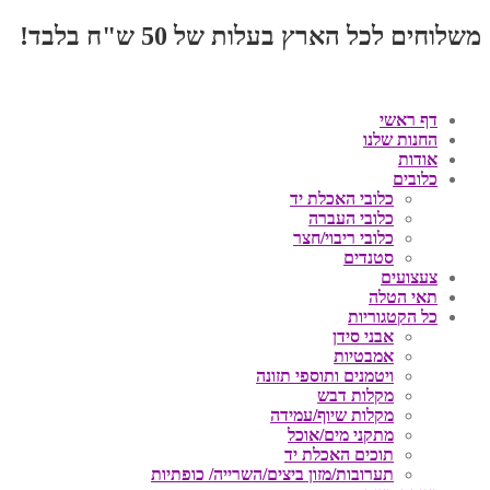
משלוחים לכל הארץ בעלות של 50 ש"ח בלבד!
דף ראשי
החנות שלנו
אודות
כלובים
כלובי האכלת יד
כלובי העברה
כלובי ריבוי/חצר
סטנדים
צעצועים
תאי הטלה
כל הקטגוריות
אבני סידן
אמבטיות
ויטמנים ותוספי תזונה
מקלות דבש
מקלות שיוף/עמידה
מתקני מים/אוכל
תוכים האכלת יד
תערובות/מזון ביצים/השרייה/ כופתיות