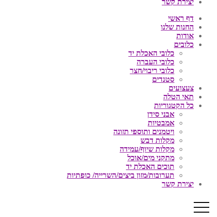
יצירת קשר
דף ראשי
החנות שלנו
אודות
כלובים
כלובי האכלת יד
כלובי העברה
כלובי ריבוי/חצר
סטנדים
צעצועים
תאי הטלה
כל הקטגוריות
אבני סידן
אמבטיות
ויטמנים ותוספי תזונה
מקלות דבש
מקלות שיוף/עמידה
מתקני מים/אוכל
תוכים האכלת יד
תערובות/מזון ביצים/השרייה/ כופתיות
יצירת קשר