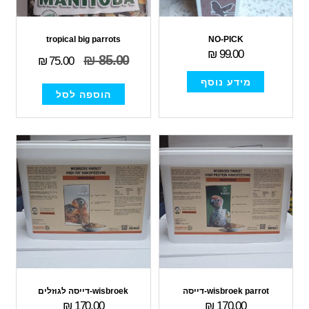
tropical big parrots
NO-PICK
₪
99.00
₪
85.00
₪
75.00
מידע נוסף
הוספה לסל
wisbroek parrot-דייסה
wisbroek-דייסה לגוזלים
₪
170.00
₪
170.00