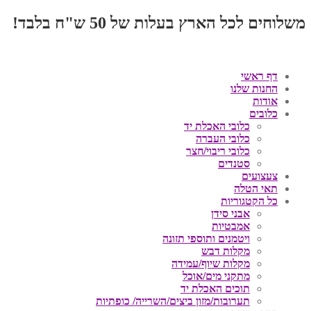
משלוחים לכל הארץ בעלות של 50 ש"ח בלבד!
דף ראשי
החנות שלנו
אודות
כלובים
כלובי האכלת יד
כלובי העברה
כלובי ריבוי/חצר
סטנדים
צעצועים
תאי הטלה
כל הקטגוריות
אבני סידן
אמבטיות
ויטמנים ותוספי תזונה
מקלות דבש
מקלות שיוף/עמידה
מתקני מים/אוכל
תוכים האכלת יד
תערובות/מזון ביצים/השרייה/ כופתיות