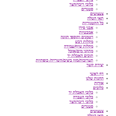
כלובי ריבוי/חצר
סטנדים
צעצועים
תאי הטלה
כל הקטגוריות
אבני סידן
אמבטיות
ויטמנים ותוספי תזונה
מקלות דבש
מקלות שיוף/עמידה
מתקני מים/אוכל
תוכים האכלת יד
תערובות/מזון ביצים/השרייה/ כופתיות
יצירת קשר
דף ראשי
החנות שלנו
אודות
כלובים
כלובי האכלת יד
כלובי העברה
כלובי ריבוי/חצר
סטנדים
צעצועים
תאי הטלה