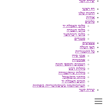
יצירת קשר
דף ראשי
החנות שלנו
אודות
כלובים
כלובי האכלת יד
כלובי העברה
כלובי ריבוי/חצר
סטנדים
צעצועים
תאי הטלה
כל הקטגוריות
אבני סידן
אמבטיות
ויטמנים ותוספי תזונה
מקלות דבש
מקלות שיוף/עמידה
מתקני מים/אוכל
תוכים האכלת יד
תערובות/מזון ביצים/השרייה/ כופתיות
יצירת קשר