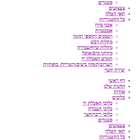
סטנדים
צעצועים
תאי הטלה
כל הקטגוריות
אבני סידן
אמבטיות
ויטמנים ותוספי תזונה
מקלות דבש
מקלות שיוף/עמידה
מתקני מים/אוכל
תוכים האכלת יד
תערובות/מזון ביצים/השרייה/ כופתיות
יצירת קשר
דף ראשי
החנות שלנו
אודות
כלובים
כלובי האכלת יד
כלובי העברה
כלובי ריבוי/חצר
סטנדים
צעצועים
תאי הטלה
כל הקטגוריות