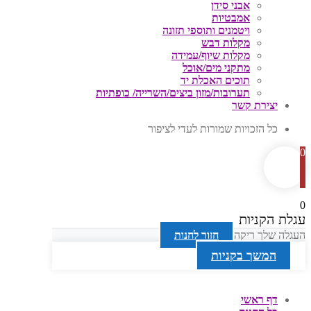
אבני סידן
אמבטיות
ויטמנים ותוספי תזונה
מקלות דבש
מקלות שיוף/עמידה
מתקני מים/אוכל
תוכים האכלת יד
תערובות/מזון ביצים/השרייה/ כופתיות
יצירת קשר
כל הזכויות שמורות לעדי לציפור
0
0
עגלת הקניות
העגלה שלך ריקה
חזור לחנות
המשך בקניות
דף ראשי