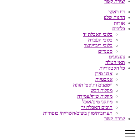
יצירת קשר
דף ראשי
החנות שלנו
אודות
כלובים
כלובי האכלת יד
כלובי העברה
כלובי ריבוי/חצר
סטנדים
צעצועים
תאי הטלה
כל הקטגוריות
אבני סידן
אמבטיות
ויטמנים ותוספי תזונה
מקלות דבש
מקלות שיוף/עמידה
מתקני מים/אוכל
תוכים האכלת יד
תערובות/מזון ביצים/השרייה/ כופתיות
יצירת קשר