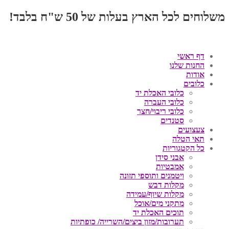
משלוחים לכל הארץ בעלות של 50 ש"ח בלבד!
דף ראשי
החנות שלנו
אודות
כלובים
כלובי האכלת יד
כלובי העברה
כלובי ריבוי/חצר
סטנדים
צעצועים
תאי הטלה
כל הקטגוריות
אבני סידן
אמבטיות
ויטמנים ותוספי תזונה
מקלות דבש
מקלות שיוף/עמידה
מתקני מים/אוכל
תוכים האכלת יד
תערובות/מזון ביצים/השרייה/ כופתיות