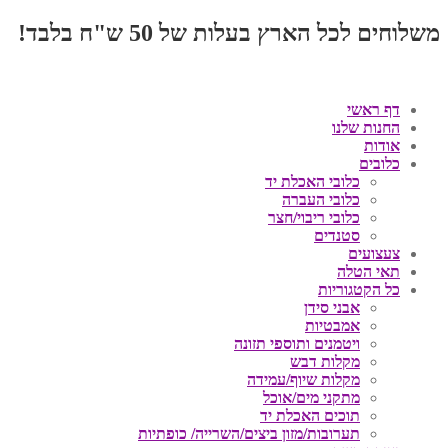
משלוחים לכל הארץ בעלות של 50 ש"ח בלבד!
דף ראשי
החנות שלנו
אודות
כלובים
כלובי האכלת יד
כלובי העברה
כלובי ריבוי/חצר
סטנדים
צעצועים
תאי הטלה
כל הקטגוריות
אבני סידן
אמבטיות
ויטמנים ותוספי תזונה
מקלות דבש
מקלות שיוף/עמידה
מתקני מים/אוכל
תוכים האכלת יד
תערובות/מזון ביצים/השרייה/ כופתיות