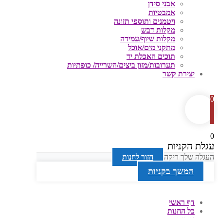
אבני סידן
אמבטיות
ויטמנים ותוספי תזונה
מקלות דבש
מקלות שיוף/עמידה
מתקני מים/אוכל
תוכים האכלת יד
תערובות/מזון ביצים/השרייה/ כופתיות
יצירת קשר
0
0
עגלת הקניות
העגלה שלך ריקה
חזור לחנות
המשך בקניות
דף ראשי
כל החנות