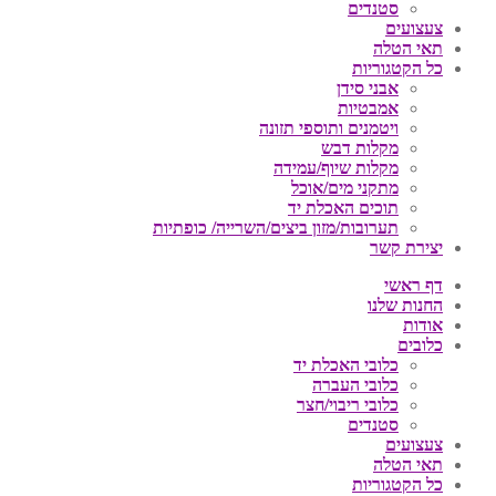
סטנדים
צעצועים
תאי הטלה
כל הקטגוריות
אבני סידן
אמבטיות
ויטמנים ותוספי תזונה
מקלות דבש
מקלות שיוף/עמידה
מתקני מים/אוכל
תוכים האכלת יד
תערובות/מזון ביצים/השרייה/ כופתיות
יצירת קשר
דף ראשי
החנות שלנו
אודות
כלובים
כלובי האכלת יד
כלובי העברה
כלובי ריבוי/חצר
סטנדים
צעצועים
תאי הטלה
כל הקטגוריות