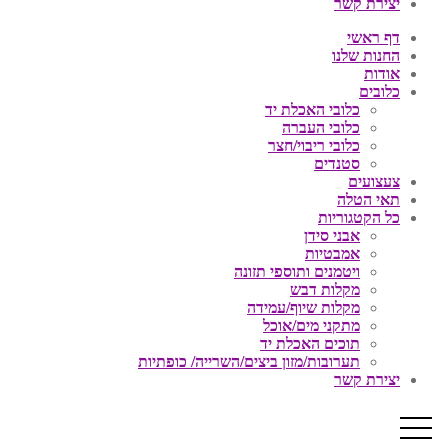
יצירת קשר
דף ראשי
החנות שלנו
אודות
כלובים
כלובי האכלת יד
כלובי העברה
כלובי ריבוי/חצר
סטנדים
צעצועים
תאי הטלה
כל הקטגוריות
אבני סידן
אמבטיות
ויטמנים ותוספי תזונה
מקלות דבש
מקלות שיוף/עמידה
מתקני מים/אוכל
תוכים האכלת יד
תערובות/מזון ביצים/השרייה/ כופתיות
יצירת קשר