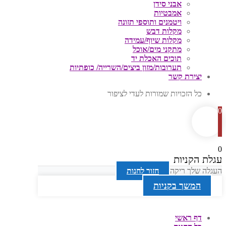
אבני סידן
אמבטיות
ויטמנים ותוספי תזונה
מקלות דבש
מקלות שיוף/עמידה
מתקני מים/אוכל
תוכים האכלת יד
תערובות/מזון ביצים/השרייה/ כופתיות
יצירת קשר
כל הזכויות שמורות לעדי לציפור
0
0
עגלת הקניות
העגלה שלך ריקה
חזור לחנות
המשך בקניות
דף ראשי