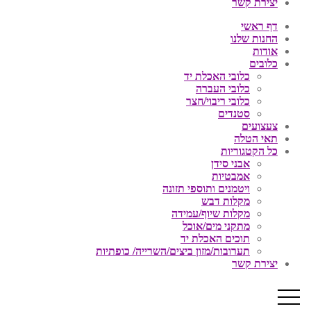
יצירת קשר
דף ראשי
החנות שלנו
אודות
כלובים
כלובי האכלת יד
כלובי העברה
כלובי ריבוי/חצר
סטנדים
צעצועים
תאי הטלה
כל הקטגוריות
אבני סידן
אמבטיות
ויטמנים ותוספי תזונה
מקלות דבש
מקלות שיוף/עמידה
מתקני מים/אוכל
תוכים האכלת יד
תערובות/מזון ביצים/השרייה/ כופתיות
יצירת קשר