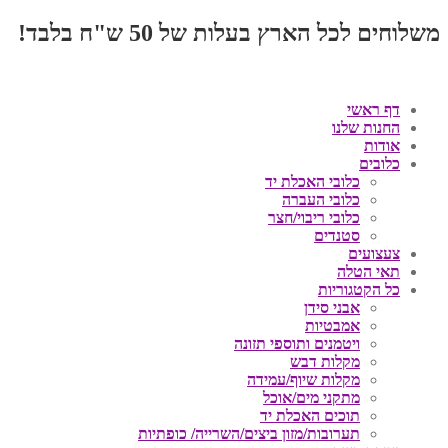
משלוחים לכל הארץ בעלות של 50 ש"ח בלבד!
דף ראשי
החנות שלנו
אודות
כלובים
כלובי האכלת יד
כלובי העברה
כלובי ריבוי/חצר
סטנדים
צעצועים
תאי הטלה
כל הקטגוריות
אבני סידן
אמבטיות
ויטמנים ותוספי תזונה
מקלות דבש
מקלות שיוף/עמידה
מתקני מים/אוכל
תוכים האכלת יד
תערובות/מזון ביצים/השרייה/ כופתיות