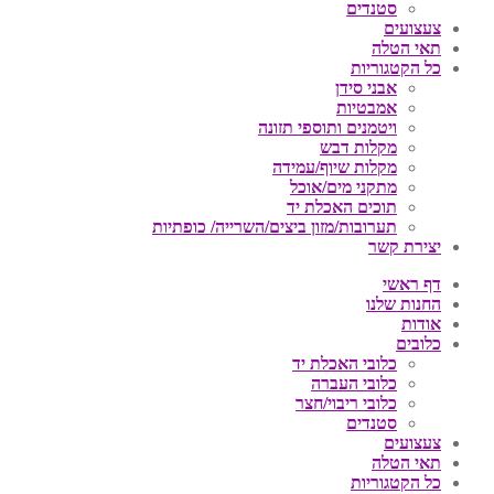
סטנדים
צעצועים
תאי הטלה
כל הקטגוריות
אבני סידן
אמבטיות
ויטמנים ותוספי תזונה
מקלות דבש
מקלות שיוף/עמידה
מתקני מים/אוכל
תוכים האכלת יד
תערובות/מזון ביצים/השרייה/ כופתיות
יצירת קשר
דף ראשי
החנות שלנו
אודות
כלובים
כלובי האכלת יד
כלובי העברה
כלובי ריבוי/חצר
סטנדים
צעצועים
תאי הטלה
כל הקטגוריות