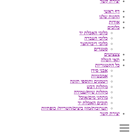
יצירת קשר
דף ראשי
החנות שלנו
אודות
כלובים
כלובי האכלת יד
כלובי העברה
כלובי ריבוי/חצר
סטנדים
צעצועים
תאי הטלה
כל הקטגוריות
אבני סידן
אמבטיות
ויטמנים ותוספי תזונה
מקלות דבש
מקלות שיוף/עמידה
מתקני מים/אוכל
תוכים האכלת יד
תערובות/מזון ביצים/השרייה/ כופתיות
יצירת קשר