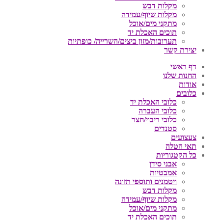
מקלות דבש
מקלות שיוף/עמידה
מתקני מים/אוכל
תוכים האכלת יד
תערובות/מזון ביצים/השרייה/ כופתיות
יצירת קשר
דף ראשי
החנות שלנו
אודות
כלובים
כלובי האכלת יד
כלובי העברה
כלובי ריבוי/חצר
סטנדים
צעצועים
תאי הטלה
כל הקטגוריות
אבני סידן
אמבטיות
ויטמנים ותוספי תזונה
מקלות דבש
מקלות שיוף/עמידה
מתקני מים/אוכל
תוכים האכלת יד