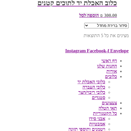
כלוב האכלת יד לתוכים קטנים
300.00
₪
הוספה לסל
מציגים את כל ⁦5⁩ התוצאות
Instagram
Facebook-f
Envelope
דף ראשי
החנות שלנו
אודות
כלובים
כלובי האכלת יד
כלובי העברה
כלובי ריבוי/חצר
סטנדים
צעצועים
תאי הטלה
כל הקטגוריות
אבני סידן
אמבטיות
ויטמנים ותוספי תזונה