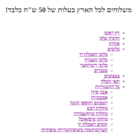
משלוחים לכל הארץ בעלות של 50 ש"ח בלבד!
דף ראשי
החנות שלנו
אודות
כלובים
כלובי האכלת יד
כלובי העברה
כלובי ריבוי/חצר
סטנדים
צעצועים
תאי הטלה
כל הקטגוריות
אבני סידן
אמבטיות
ויטמנים ותוספי תזונה
מקלות דבש
מקלות שיוף/עמידה
מתקני מים/אוכל
תוכים האכלת יד
תערובות/מזון ביצים/השרייה/ כופתיות