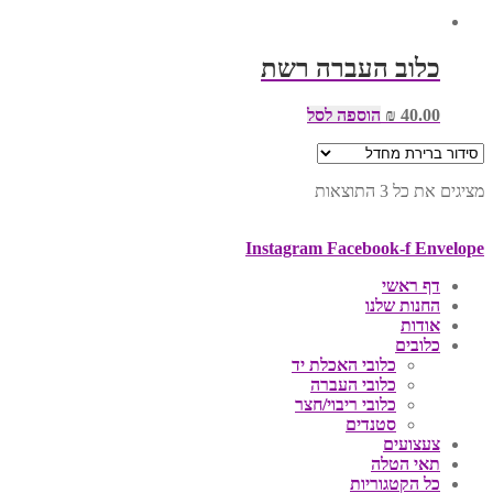
כלוב העברה רשת
40.00
₪
הוספה לסל
מציגים את כל ⁦3⁩ התוצאות
Instagram
Facebook-f
Envelope
דף ראשי
החנות שלנו
אודות
כלובים
כלובי האכלת יד
כלובי העברה
כלובי ריבוי/חצר
סטנדים
צעצועים
תאי הטלה
כל הקטגוריות