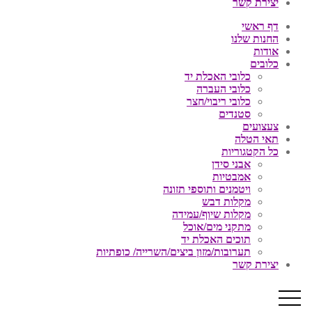
יצירת קשר
דף ראשי
החנות שלנו
אודות
כלובים
כלובי האכלת יד
כלובי העברה
כלובי ריבוי/חצר
סטנדים
צעצועים
תאי הטלה
כל הקטגוריות
אבני סידן
אמבטיות
ויטמנים ותוספי תזונה
מקלות דבש
מקלות שיוף/עמידה
מתקני מים/אוכל
תוכים האכלת יד
תערובות/מזון ביצים/השרייה/ כופתיות
יצירת קשר