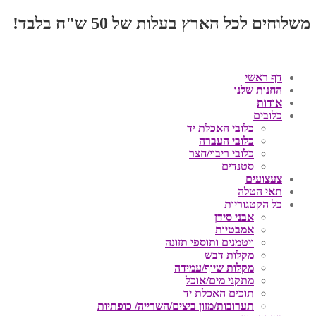
משלוחים לכל הארץ בעלות של 50 ש"ח בלבד!
דף ראשי
החנות שלנו
אודות
כלובים
כלובי האכלת יד
כלובי העברה
כלובי ריבוי/חצר
סטנדים
צעצועים
תאי הטלה
כל הקטגוריות
אבני סידן
אמבטיות
ויטמנים ותוספי תזונה
מקלות דבש
מקלות שיוף/עמידה
מתקני מים/אוכל
תוכים האכלת יד
תערובות/מזון ביצים/השרייה/ כופתיות