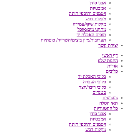
אבני סידן
אמבטיות
ויטמנים ותוספי תזונה
מקלות דבש
מקלות שיוף/עמידה
מתקני מים/אוכל
תוכים האכלת יד
תערובות/מזון ביצים/השרייה/ כופתיות
יצירת קשר
דף ראשי
החנות שלנו
אודות
כלובים
כלובי האכלת יד
כלובי העברה
כלובי ריבוי/חצר
סטנדים
צעצועים
תאי הטלה
כל הקטגוריות
אבני סידן
אמבטיות
ויטמנים ותוספי תזונה
מקלות דבש