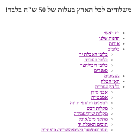
משלוחים לכל הארץ בעלות של 50 ש"ח בלבד!
דף ראשי
החנות שלנו
אודות
כלובים
כלובי האכלת יד
כלובי העברה
כלובי ריבוי/חצר
סטנדים
צעצועים
תאי הטלה
כל הקטגוריות
אבני סידן
אמבטיות
ויטמנים ותוספי תזונה
מקלות דבש
מקלות שיוף/עמידה
מתקני מים/אוכל
תוכים האכלת יד
תערובות/מזון ביצים/השרייה/ כופתיות