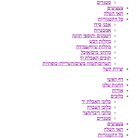
סטנדים
צעצועים
תאי הטלה
כל הקטגוריות
אבני סידן
אמבטיות
ויטמנים ותוספי תזונה
מקלות דבש
מקלות שיוף/עמידה
מתקני מים/אוכל
תוכים האכלת יד
תערובות/מזון ביצים/השרייה/ כופתיות
יצירת קשר
דף ראשי
החנות שלנו
אודות
כלובים
כלובי האכלת יד
כלובי העברה
כלובי ריבוי/חצר
סטנדים
צעצועים
תאי הטלה
כל הקטגוריות