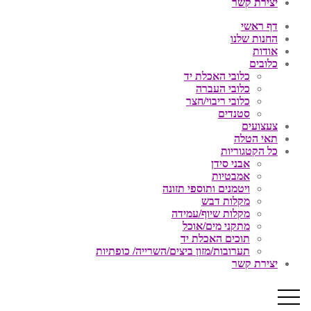
יצירת קשר
דף ראשי
החנות שלנו
אודות
כלובים
כלובי האכלת יד
כלובי העברה
כלובי ריבוי/חצר
סטנדים
צעצועים
תאי הטלה
כל הקטגוריות
אבני סידן
אמבטיות
ויטמנים ותוספי תזונה
מקלות דבש
מקלות שיוף/עמידה
מתקני מים/אוכל
תוכים האכלת יד
תערובות/מזון ביצים/השרייה/ כופתיות
יצירת קשר