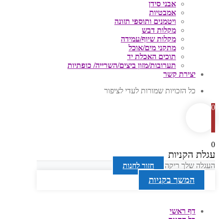
אבני סידן
אמבטיות
ויטמנים ותוספי תזונה
מקלות דבש
מקלות שיוף/עמידה
מתקני מים/אוכל
תוכים האכלת יד
תערובות/מזון ביצים/השרייה/ כופתיות
יצירת קשר
כל הזכויות שמורות לעדי לציפור
0
0
עגלת הקניות
העגלה שלך ריקה
חזור לחנות
המשך בקניות
דף ראשי