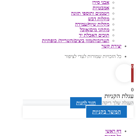
אבני סידן
אמבטיות
ויטמנים ותוספי תזונה
מקלות דבש
מקלות שיוף/עמידה
מתקני מים/אוכל
תוכים האכלת יד
תערובות/מזון ביצים/השרייה/ כופתיות
יצירת קשר
כל הזכויות שמורות לעדי לציפור
0
0
עגלת הקניות
העגלה שלך ריקה
חזור לחנות
המשך בקניות
דף ראשי