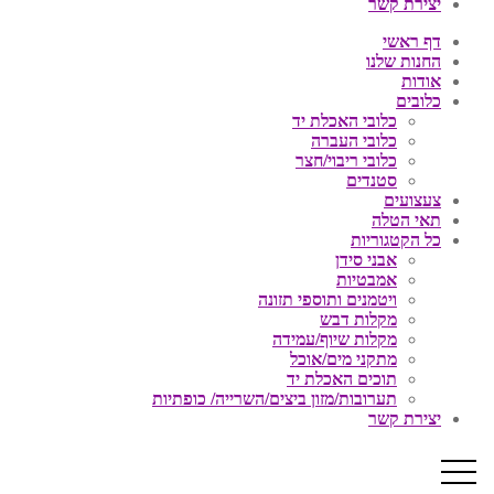
יצירת קשר
דף ראשי
החנות שלנו
אודות
כלובים
כלובי האכלת יד
כלובי העברה
כלובי ריבוי/חצר
סטנדים
צעצועים
תאי הטלה
כל הקטגוריות
אבני סידן
אמבטיות
ויטמנים ותוספי תזונה
מקלות דבש
מקלות שיוף/עמידה
מתקני מים/אוכל
תוכים האכלת יד
תערובות/מזון ביצים/השרייה/ כופתיות
יצירת קשר