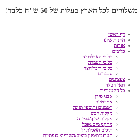
משלוחים לכל הארץ בעלות של 50 ש"ח בלבד!
דף ראשי
החנות שלנו
אודות
כלובים
כלובי האכלת יד
כלובי העברה
כלובי ריבוי/חצר
סטנדים
צעצועים
תאי הטלה
כל הקטגוריות
אבני סידן
אמבטיות
ויטמנים ותוספי תזונה
מקלות דבש
מקלות שיוף/עמידה
מתקני מים/אוכל
תוכים האכלת יד
תערובות/מזון ביצים/השרייה/ כופתיות