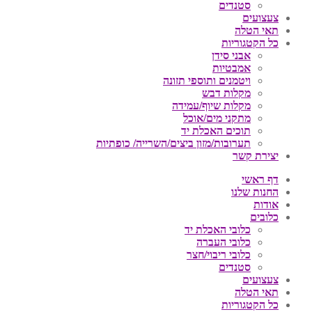
סטנדים
צעצועים
תאי הטלה
כל הקטגוריות
אבני סידן
אמבטיות
ויטמנים ותוספי תזונה
מקלות דבש
מקלות שיוף/עמידה
מתקני מים/אוכל
תוכים האכלת יד
תערובות/מזון ביצים/השרייה/ כופתיות
יצירת קשר
דף ראשי
החנות שלנו
אודות
כלובים
כלובי האכלת יד
כלובי העברה
כלובי ריבוי/חצר
סטנדים
צעצועים
תאי הטלה
כל הקטגוריות