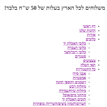
משלוחים לכל הארץ בעלות של 50 ש"ח בלבד!
דף ראשי
החנות שלנו
אודות
כלובים
כלובי האכלת יד
כלובי העברה
כלובי ריבוי/חצר
סטנדים
צעצועים
תאי הטלה
כל הקטגוריות
אבני סידן
אמבטיות
ויטמנים ותוספי תזונה
מקלות דבש
מקלות שיוף/עמידה
מתקני מים/אוכל
תוכים האכלת יד
תערובות/מזון ביצים/השרייה/ כופתיות