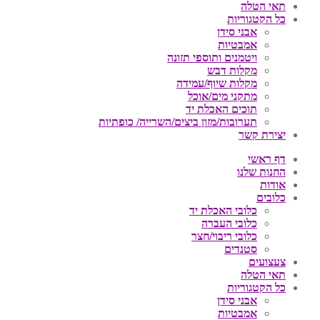
תאי הטלה
כל הקטגוריות
אבני סידן
אמבטיות
ויטמנים ותוספי תזונה
מקלות דבש
מקלות שיוף/עמידה
מתקני מים/אוכל
תוכים האכלת יד
תערובות/מזון ביצים/השרייה/ כופתיות
יצירת קשר
דף ראשי
החנות שלנו
אודות
כלובים
כלובי האכלת יד
כלובי העברה
כלובי ריבוי/חצר
סטנדים
צעצועים
תאי הטלה
כל הקטגוריות
אבני סידן
אמבטיות