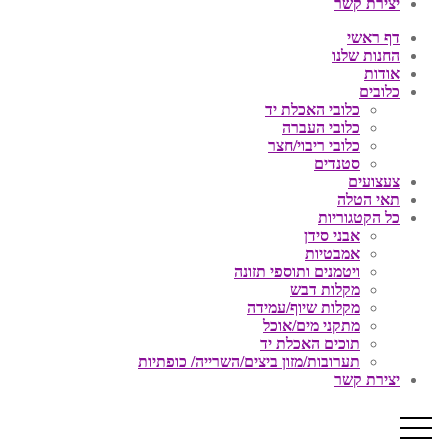
יצירת קשר
דף ראשי
החנות שלנו
אודות
כלובים
כלובי האכלת יד
כלובי העברה
כלובי ריבוי/חצר
סטנדים
צעצועים
תאי הטלה
כל הקטגוריות
אבני סידן
אמבטיות
ויטמנים ותוספי תזונה
מקלות דבש
מקלות שיוף/עמידה
מתקני מים/אוכל
תוכים האכלת יד
תערובות/מזון ביצים/השרייה/ כופתיות
יצירת קשר