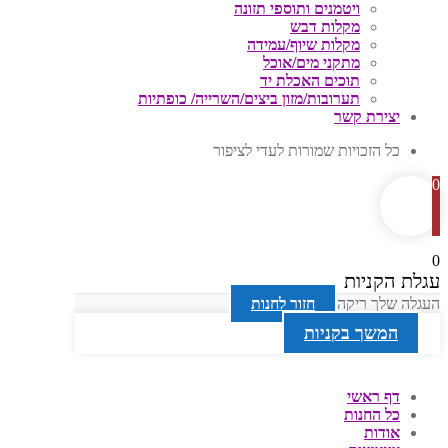
ויטמנים ותוספי תזונה
מקלות דבש
מקלות שיוף/עמידה
מתקני מים/אוכל
תוכים האכלת יד
תערובות/מזון ביצים/השרייה/ כופתיות
יצירת קשר
כל הזכויות שמורות לעדי לציפור
0
0
עגלת הקניות
העגלה שלך ריקה
חזור לחנות
המשך בקניות
דף ראשי
כל החנות
אודות