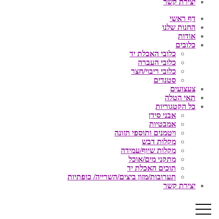
יצירת קשר
דף ראשי
החנות שלנו
אודות
כלובים
כלובי האכלת יד
כלובי העברה
כלובי ריבוי/חצר
סטנדים
צעצועים
תאי הטלה
כל הקטגוריות
אבני סידן
אמבטיות
ויטמנים ותוספי תזונה
מקלות דבש
מקלות שיוף/עמידה
מתקני מים/אוכל
תוכים האכלת יד
תערובות/מזון ביצים/השרייה/ כופתיות
יצירת קשר