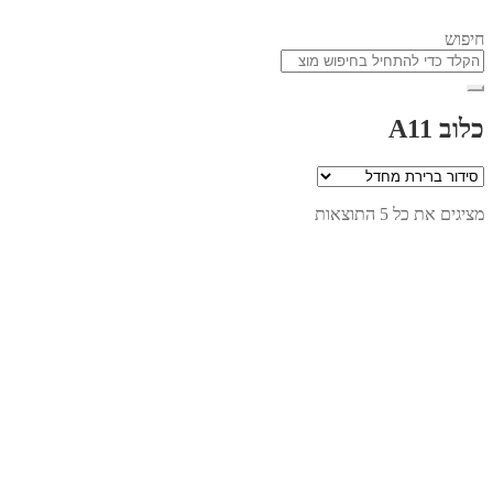
חיפוש
כלוב A11
מציגים את כל ⁦5⁩ התוצאות