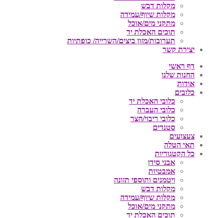
מקלות דבש
מקלות שיוף/עמידה
מתקני מים/אוכל
תוכים האכלת יד
תערובות/מזון ביצים/השרייה/ כופתיות
יצירת קשר
דף ראשי
החנות שלנו
אודות
כלובים
כלובי האכלת יד
כלובי העברה
כלובי ריבוי/חצר
סטנדים
צעצועים
תאי הטלה
כל הקטגוריות
אבני סידן
אמבטיות
ויטמנים ותוספי תזונה
מקלות דבש
מקלות שיוף/עמידה
מתקני מים/אוכל
תוכים האכלת יד