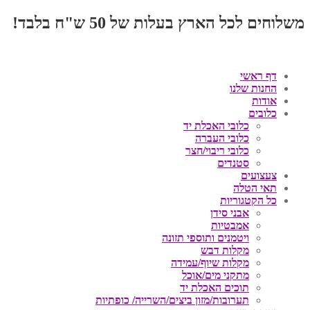
משלוחים לכל הארץ בעלות של 50 ש"ח בלבד!
דף ראשי
החנות שלנו
אודות
כלובים
כלובי האכלת יד
כלובי העברה
כלובי ריבוי/חצר
סטנדים
צעצועים
תאי הטלה
כל הקטגוריות
אבני סידן
אמבטיות
ויטמנים ותוספי תזונה
מקלות דבש
מקלות שיוף/עמידה
מתקני מים/אוכל
תוכים האכלת יד
תערובות/מזון ביצים/השרייה/ כופתיות