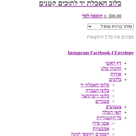
כלוב האכלת יד לתוכים קטנים
300.00
₪
הוספה לסל
מציגים את כל ⁦5⁩ התוצאות
Instagram
Facebook-f
Envelope
דף ראשי
החנות שלנו
אודות
כלובים
כלובי האכלת יד
כלובי העברה
כלובי ריבוי/חצר
סטנדים
צעצועים
תאי הטלה
כל הקטגוריות
אבני סידן
אמבטיות
ויטמנים ותוספי תזונה