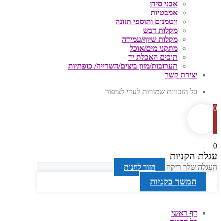
אבני סידן
אמבטיות
ויטמנים ותוספי תזונה
מקלות דבש
מקלות שיוף/עמידה
מתקני מים/אוכל
תוכים האכלת יד
תערובות/מזון ביצים/השרייה/ כופתיות
יצירת קשר
כל הזכויות שמורות לעדי לציפור
0
0
עגלת הקניות
העגלה שלך ריקה
חזור לחנות
המשך בקניות
דף ראשי