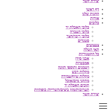
יצירת קשר
דף ראשי
החנות שלנו
אודות
כלובים
כלובי האכלת יד
כלובי העברה
כלובי ריבוי/חצר
סטנדים
צעצועים
תאי הטלה
כל הקטגוריות
אבני סידן
אמבטיות
ויטמנים ותוספי תזונה
מקלות דבש
מקלות שיוף/עמידה
מתקני מים/אוכל
תוכים האכלת יד
תערובות/מזון ביצים/השרייה/ כופתיות
יצירת קשר