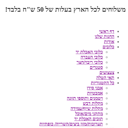
משלוחים לכל הארץ בעלות של 50 ש"ח בלבד!
דף ראשי
החנות שלנו
אודות
כלובים
כלובי האכלת יד
כלובי העברה
כלובי ריבוי/חצר
סטנדים
צעצועים
תאי הטלה
כל הקטגוריות
אבני סידן
אמבטיות
ויטמנים ותוספי תזונה
מקלות דבש
מקלות שיוף/עמידה
מתקני מים/אוכל
תוכים האכלת יד
תערובות/מזון ביצים/השרייה/ כופתיות