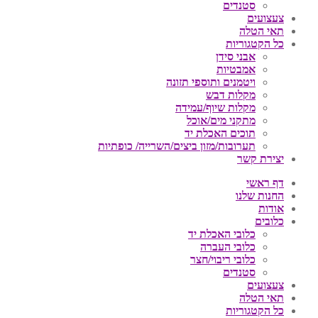
סטנדים
צעצועים
תאי הטלה
כל הקטגוריות
אבני סידן
אמבטיות
ויטמנים ותוספי תזונה
מקלות דבש
מקלות שיוף/עמידה
מתקני מים/אוכל
תוכים האכלת יד
תערובות/מזון ביצים/השרייה/ כופתיות
יצירת קשר
דף ראשי
החנות שלנו
אודות
כלובים
כלובי האכלת יד
כלובי העברה
כלובי ריבוי/חצר
סטנדים
צעצועים
תאי הטלה
כל הקטגוריות