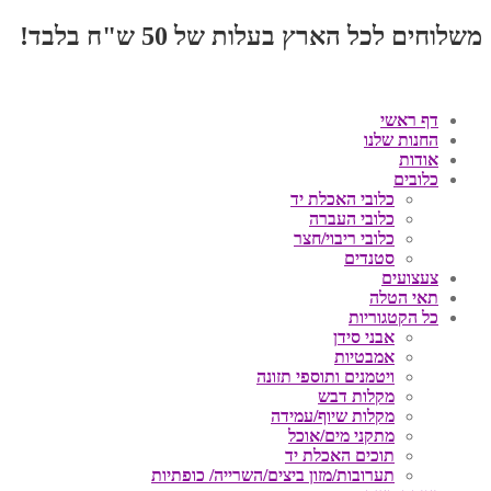
משלוחים לכל הארץ בעלות של 50 ש"ח בלבד!
דף ראשי
החנות שלנו
אודות
כלובים
כלובי האכלת יד
כלובי העברה
כלובי ריבוי/חצר
סטנדים
צעצועים
תאי הטלה
כל הקטגוריות
אבני סידן
אמבטיות
ויטמנים ותוספי תזונה
מקלות דבש
מקלות שיוף/עמידה
מתקני מים/אוכל
תוכים האכלת יד
תערובות/מזון ביצים/השרייה/ כופתיות