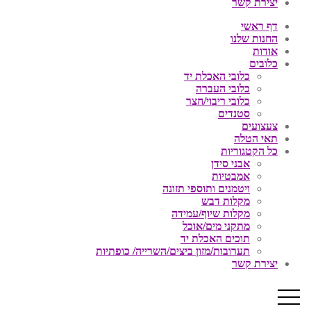
יצירת קשר
דף ראשי
החנות שלנו
אודות
כלובים
כלובי האכלת יד
כלובי העברה
כלובי ריבוי/חצר
סטנדים
צעצועים
תאי הטלה
כל הקטגוריות
אבני סידן
אמבטיות
ויטמנים ותוספי תזונה
מקלות דבש
מקלות שיוף/עמידה
מתקני מים/אוכל
תוכים האכלת יד
תערובות/מזון ביצים/השרייה/ כופתיות
יצירת קשר