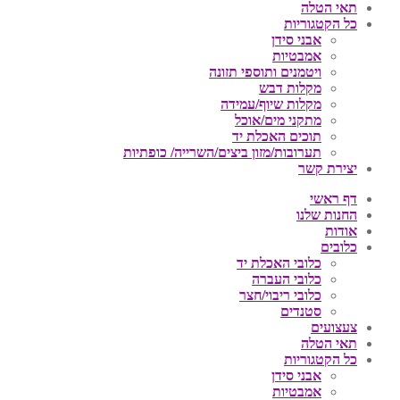
תאי הטלה
כל הקטגוריות
אבני סידן
אמבטיות
ויטמנים ותוספי תזונה
מקלות דבש
מקלות שיוף/עמידה
מתקני מים/אוכל
תוכים האכלת יד
תערובות/מזון ביצים/השרייה/ כופתיות
יצירת קשר
דף ראשי
החנות שלנו
אודות
כלובים
כלובי האכלת יד
כלובי העברה
כלובי ריבוי/חצר
סטנדים
צעצועים
תאי הטלה
כל הקטגוריות
אבני סידן
אמבטיות