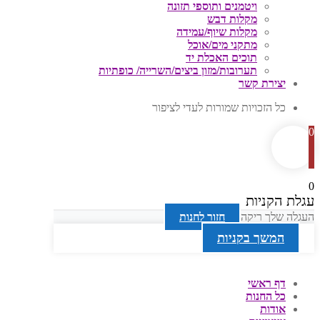
ויטמנים ותוספי תזונה
מקלות דבש
מקלות שיוף/עמידה
מתקני מים/אוכל
תוכים האכלת יד
תערובות/מזון ביצים/השרייה/ כופתיות
יצירת קשר
כל הזכויות שמורות לעדי לציפור
0
0
עגלת הקניות
העגלה שלך ריקה
חזור לחנות
המשך בקניות
דף ראשי
כל החנות
אודות