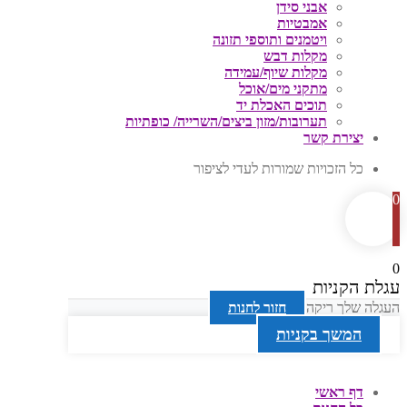
אבני סידן
אמבטיות
ויטמנים ותוספי תזונה
מקלות דבש
מקלות שיוף/עמידה
מתקני מים/אוכל
תוכים האכלת יד
תערובות/מזון ביצים/השרייה/ כופתיות
יצירת קשר
כל הזכויות שמורות לעדי לציפור
0
0
עגלת הקניות
העגלה שלך ריקה
חזור לחנות
המשך בקניות
דף ראשי