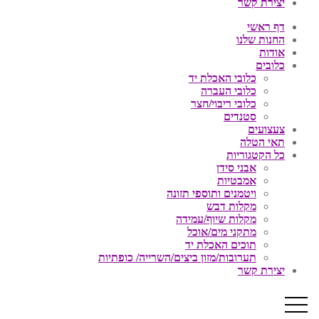
יצירת קשר
דף ראשי
החנות שלנו
אודות
כלובים
כלובי האכלת יד
כלובי העברה
כלובי ריבוי/חצר
סטנדים
צעצועים
תאי הטלה
כל הקטגוריות
אבני סידן
אמבטיות
ויטמנים ותוספי תזונה
מקלות דבש
מקלות שיוף/עמידה
מתקני מים/אוכל
תוכים האכלת יד
תערובות/מזון ביצים/השרייה/ כופתיות
יצירת קשר