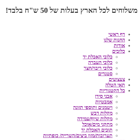
משלוחים לכל הארץ בעלות של 50 ש"ח בלבד!
דף ראשי
החנות שלנו
אודות
כלובים
כלובי האכלת יד
כלובי העברה
כלובי ריבוי/חצר
סטנדים
צעצועים
תאי הטלה
כל הקטגוריות
אבני סידן
אמבטיות
ויטמנים ותוספי תזונה
מקלות דבש
מקלות שיוף/עמידה
מתקני מים/אוכל
תוכים האכלת יד
תערובות/מזון ביצים/השרייה/ כופתיות