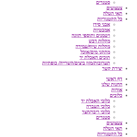
סטנדים
צעצועים
תאי הטלה
כל הקטגוריות
אבני סידן
אמבטיות
ויטמנים ותוספי תזונה
מקלות דבש
מקלות שיוף/עמידה
מתקני מים/אוכל
תוכים האכלת יד
תערובות/מזון ביצים/השרייה/ כופתיות
יצירת קשר
דף ראשי
החנות שלנו
אודות
כלובים
כלובי האכלת יד
כלובי העברה
כלובי ריבוי/חצר
סטנדים
צעצועים
תאי הטלה
כל הקטגוריות