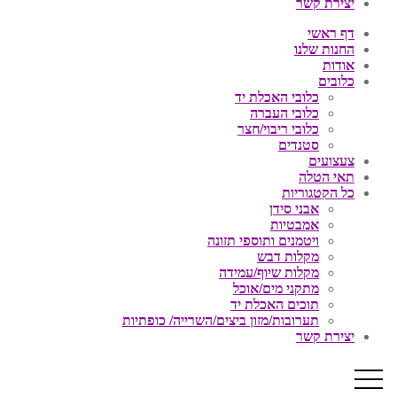
יצירת קשר
דף ראשי
החנות שלנו
אודות
כלובים
כלובי האכלת יד
כלובי העברה
כלובי ריבוי/חצר
סטנדים
צעצועים
תאי הטלה
כל הקטגוריות
אבני סידן
אמבטיות
ויטמנים ותוספי תזונה
מקלות דבש
מקלות שיוף/עמידה
מתקני מים/אוכל
תוכים האכלת יד
תערובות/מזון ביצים/השרייה/ כופתיות
יצירת קשר