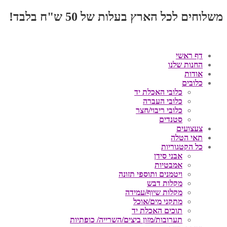
משלוחים לכל הארץ בעלות של 50 ש"ח בלבד!
דף ראשי
החנות שלנו
אודות
כלובים
כלובי האכלת יד
כלובי העברה
כלובי ריבוי/חצר
סטנדים
צעצועים
תאי הטלה
כל הקטגוריות
אבני סידן
אמבטיות
ויטמנים ותוספי תזונה
מקלות דבש
מקלות שיוף/עמידה
מתקני מים/אוכל
תוכים האכלת יד
תערובות/מזון ביצים/השרייה/ כופתיות