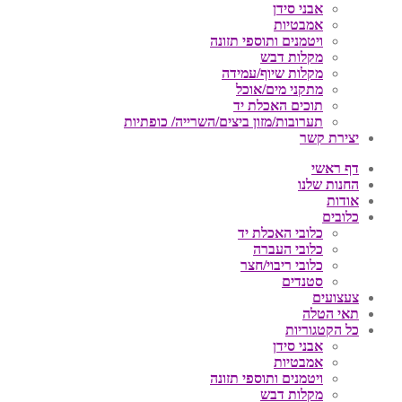
אבני סידן
אמבטיות
ויטמנים ותוספי תזונה
מקלות דבש
מקלות שיוף/עמידה
מתקני מים/אוכל
תוכים האכלת יד
תערובות/מזון ביצים/השרייה/ כופתיות
יצירת קשר
דף ראשי
החנות שלנו
אודות
כלובים
כלובי האכלת יד
כלובי העברה
כלובי ריבוי/חצר
סטנדים
צעצועים
תאי הטלה
כל הקטגוריות
אבני סידן
אמבטיות
ויטמנים ותוספי תזונה
מקלות דבש