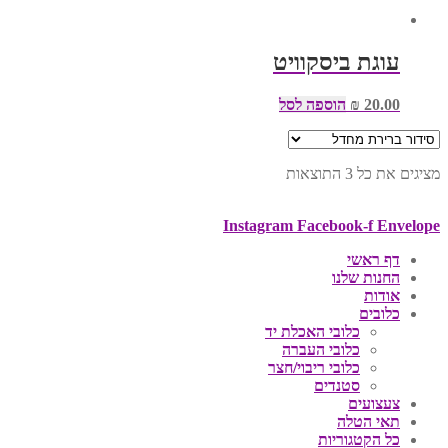
עוגת ביסקוויט
20.00
₪
הוספה לסל
מציגים את כל ⁦3⁩ התוצאות
Instagram
Facebook-f
Envelope
דף ראשי
החנות שלנו
אודות
כלובים
כלובי האכלת יד
כלובי העברה
כלובי ריבוי/חצר
סטנדים
צעצועים
תאי הטלה
כל הקטגוריות