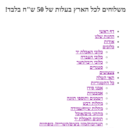
משלוחים לכל הארץ בעלות של 50 ש"ח בלבד!
דף ראשי
החנות שלנו
אודות
כלובים
כלובי האכלת יד
כלובי העברה
כלובי ריבוי/חצר
סטנדים
צעצועים
תאי הטלה
כל הקטגוריות
אבני סידן
אמבטיות
ויטמנים ותוספי תזונה
מקלות דבש
מקלות שיוף/עמידה
מתקני מים/אוכל
תוכים האכלת יד
תערובות/מזון ביצים/השרייה/ כופתיות