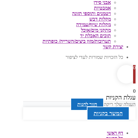
אבני סידן
אמבטיות
ויטמנים ותוספי תזונה
מקלות דבש
מקלות שיוף/עמידה
מתקני מים/אוכל
תוכים האכלת יד
תערובות/מזון ביצים/השרייה/ כופתיות
יצירת קשר
כל הזכויות שמורות לעדי לציפור
0
0
עגלת הקניות
העגלה שלך ריקה
חזור לחנות
המשך בקניות
דף ראשי