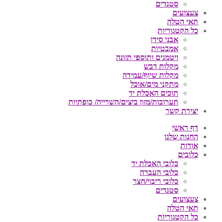
סטנדים
צעצועים
תאי הטלה
כל הקטגוריות
אבני סידן
אמבטיות
ויטמנים ותוספי תזונה
מקלות דבש
מקלות שיוף/עמידה
מתקני מים/אוכל
תוכים האכלת יד
תערובות/מזון ביצים/השרייה/ כופתיות
יצירת קשר
דף ראשי
החנות שלנו
אודות
כלובים
כלובי האכלת יד
כלובי העברה
כלובי ריבוי/חצר
סטנדים
צעצועים
תאי הטלה
כל הקטגוריות