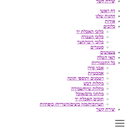
יצירת קשר
דף ראשי
החנות שלנו
אודות
כלובים
כלובי האכלת יד
כלובי העברה
כלובי ריבוי/חצר
סטנדים
צעצועים
תאי הטלה
כל הקטגוריות
אבני סידן
אמבטיות
ויטמנים ותוספי תזונה
מקלות דבש
מקלות שיוף/עמידה
מתקני מים/אוכל
תוכים האכלת יד
תערובות/מזון ביצים/השרייה/ כופתיות
יצירת קשר