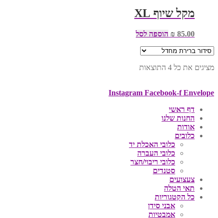
מקל שיוף XL
85.00
₪
הוספה לסל
מציגים את כל ⁦4⁩ התוצאות
Instagram
Facebook-f
Envelope
דף ראשי
החנות שלנו
אודות
כלובים
כלובי האכלת יד
כלובי העברה
כלובי ריבוי/חצר
סטנדים
צעצועים
תאי הטלה
כל הקטגוריות
אבני סידן
אמבטיות