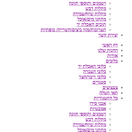
ויטמנים ותוספי תזונה
מקלות דבש
מקלות שיוף/עמידה
מתקני מים/אוכל
תוכים האכלת יד
תערובות/מזון ביצים/השרייה/ כופתיות
יצירת קשר
דף ראשי
החנות שלנו
אודות
כלובים
כלובי האכלת יד
כלובי העברה
כלובי ריבוי/חצר
סטנדים
צעצועים
תאי הטלה
כל הקטגוריות
אבני סידן
אמבטיות
ויטמנים ותוספי תזונה
מקלות דבש
מקלות שיוף/עמידה
מתקני מים/אוכל