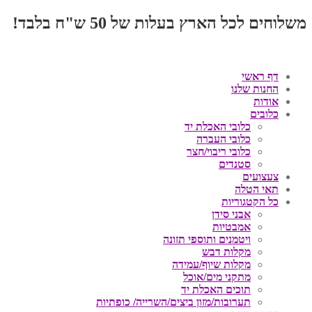
משלוחים לכל הארץ בעלות של 50 ש"ח בלבד!
דף ראשי
החנות שלנו
אודות
כלובים
כלובי האכלת יד
כלובי העברה
כלובי ריבוי/חצר
סטנדים
צעצועים
תאי הטלה
כל הקטגוריות
אבני סידן
אמבטיות
ויטמנים ותוספי תזונה
מקלות דבש
מקלות שיוף/עמידה
מתקני מים/אוכל
תוכים האכלת יד
תערובות/מזון ביצים/השרייה/ כופתיות