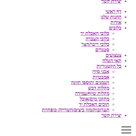
יצירת קשר
דף ראשי
החנות שלנו
אודות
כלובים
כלובי האכלת יד
כלובי העברה
כלובי ריבוי/חצר
סטנדים
צעצועים
תאי הטלה
כל הקטגוריות
אבני סידן
אמבטיות
ויטמנים ותוספי תזונה
מקלות דבש
מקלות שיוף/עמידה
מתקני מים/אוכל
תוכים האכלת יד
תערובות/מזון ביצים/השרייה/ כופתיות
יצירת קשר