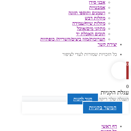
אבני סידן
אמבטיות
ויטמנים ותוספי תזונה
מקלות דבש
מקלות שיוף/עמידה
מתקני מים/אוכל
תוכים האכלת יד
תערובות/מזון ביצים/השרייה/ כופתיות
יצירת קשר
כל הזכויות שמורות לעדי לציפור
0
0
עגלת הקניות
העגלה שלך ריקה
חזור לחנות
המשך בקניות
דף ראשי