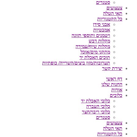
סטנדים
צעצועים
תאי הטלה
כל הקטגוריות
אבני סידן
אמבטיות
ויטמנים ותוספי תזונה
מקלות דבש
מקלות שיוף/עמידה
מתקני מים/אוכל
תוכים האכלת יד
תערובות/מזון ביצים/השרייה/ כופתיות
יצירת קשר
דף ראשי
החנות שלנו
אודות
כלובים
כלובי האכלת יד
כלובי העברה
כלובי ריבוי/חצר
סטנדים
צעצועים
תאי הטלה
כל הקטגוריות