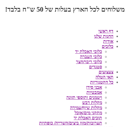
משלוחים לכל הארץ בעלות של 50 ש"ח בלבד!
דף ראשי
החנות שלנו
אודות
כלובים
כלובי האכלת יד
כלובי העברה
כלובי ריבוי/חצר
סטנדים
צעצועים
תאי הטלה
כל הקטגוריות
אבני סידן
אמבטיות
ויטמנים ותוספי תזונה
מקלות דבש
מקלות שיוף/עמידה
מתקני מים/אוכל
תוכים האכלת יד
תערובות/מזון ביצים/השרייה/ כופתיות