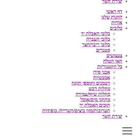
יצירת קשר
דף ראשי
החנות שלנו
אודות
כלובים
כלובי האכלת יד
כלובי העברה
כלובי ריבוי/חצר
סטנדים
צעצועים
תאי הטלה
כל הקטגוריות
אבני סידן
אמבטיות
ויטמנים ותוספי תזונה
מקלות דבש
מקלות שיוף/עמידה
מתקני מים/אוכל
תוכים האכלת יד
תערובות/מזון ביצים/השרייה/ כופתיות
יצירת קשר