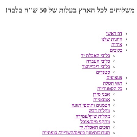
משלוחים לכל הארץ בעלות של 50 ש"ח בלבד!
דף ראשי
החנות שלנו
אודות
כלובים
כלובי האכלת יד
כלובי העברה
כלובי ריבוי/חצר
סטנדים
צעצועים
תאי הטלה
כל הקטגוריות
אבני סידן
אמבטיות
ויטמנים ותוספי תזונה
מקלות דבש
מקלות שיוף/עמידה
מתקני מים/אוכל
תוכים האכלת יד
תערובות/מזון ביצים/השרייה/ כופתיות