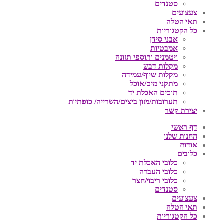
סטנדים
צעצועים
תאי הטלה
כל הקטגוריות
אבני סידן
אמבטיות
ויטמנים ותוספי תזונה
מקלות דבש
מקלות שיוף/עמידה
מתקני מים/אוכל
תוכים האכלת יד
תערובות/מזון ביצים/השרייה/ כופתיות
יצירת קשר
דף ראשי
החנות שלנו
אודות
כלובים
כלובי האכלת יד
כלובי העברה
כלובי ריבוי/חצר
סטנדים
צעצועים
תאי הטלה
כל הקטגוריות