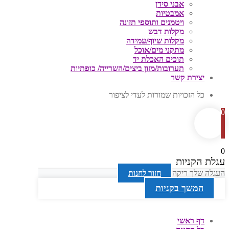
אבני סידן
אמבטיות
ויטמנים ותוספי תזונה
מקלות דבש
מקלות שיוף/עמידה
מתקני מים/אוכל
תוכים האכלת יד
תערובות/מזון ביצים/השרייה/ כופתיות
יצירת קשר
כל הזכויות שמורות לעדי לציפור
0
0
עגלת הקניות
העגלה שלך ריקה
חזור לחנות
המשך בקניות
דף ראשי