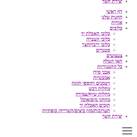
יצירת קשר
דף ראשי
החנות שלנו
אודות
כלובים
כלובי האכלת יד
כלובי העברה
כלובי ריבוי/חצר
סטנדים
צעצועים
תאי הטלה
כל הקטגוריות
אבני סידן
אמבטיות
ויטמנים ותוספי תזונה
מקלות דבש
מקלות שיוף/עמידה
מתקני מים/אוכל
תוכים האכלת יד
תערובות/מזון ביצים/השרייה/ כופתיות
יצירת קשר