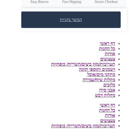
Easy Returns
Fast Shipping
Secure Checkout
המשך בקניות
דף ראשי
כל החנות
אודות
צעצועים
תערובות/מזון ביצים/השרייה/ כופתיות
ויטמנים ותוספי תזונה
מתקני מים/אוכל
מקלות שיוף/עמידה
כלובים
אבני סידן
מקלות דבש
דף ראשי
כל החנות
אודות
צעצועים
תערובות/מזון ביצים/השרייה/ כופתיות