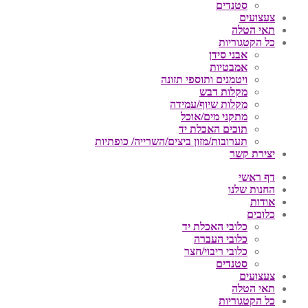
סטנדים
צעצועים
תאי הטלה
כל הקטגוריות
אבני סידן
אמבטיות
ויטמנים ותוספי תזונה
מקלות דבש
מקלות שיוף/עמידה
מתקני מים/אוכל
תוכים האכלת יד
תערובות/מזון ביצים/השרייה/ כופתיות
יצירת קשר
דף ראשי
החנות שלנו
אודות
כלובים
כלובי האכלת יד
כלובי העברה
כלובי ריבוי/חצר
סטנדים
צעצועים
תאי הטלה
כל הקטגוריות