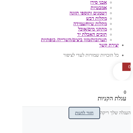
אבני סידן
אמבטיות
ויטמנים ותוספי תזונה
מקלות דבש
מקלות שיוף/עמידה
מתקני מים/אוכל
תוכים האכלת יד
תערובות/מזון ביצים/השרייה/ כופתיות
יצירת קשר
כל הזכויות שמורות לעדי לציפור
0
0
עגלת הקניות
העגלה שלך ריקה
חזור לחנות