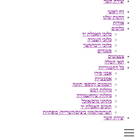
יצירת קשר
דף ראשי
החנות שלנו
אודות
כלובים
כלובי האכלת יד
כלובי העברה
כלובי ריבוי/חצר
סטנדים
צעצועים
תאי הטלה
כל הקטגוריות
אבני סידן
אמבטיות
ויטמנים ותוספי תזונה
מקלות דבש
מקלות שיוף/עמידה
מתקני מים/אוכל
תוכים האכלת יד
תערובות/מזון ביצים/השרייה/ כופתיות
יצירת קשר