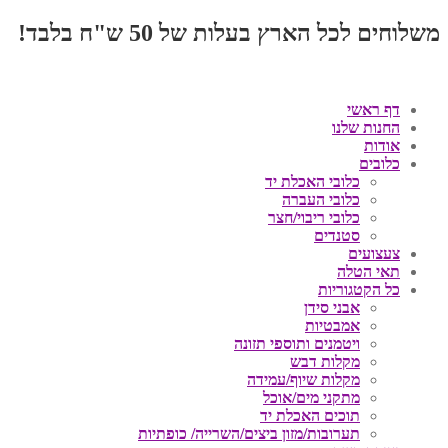
משלוחים לכל הארץ בעלות של 50 ש"ח בלבד!
דף ראשי
החנות שלנו
אודות
כלובים
כלובי האכלת יד
כלובי העברה
כלובי ריבוי/חצר
סטנדים
צעצועים
תאי הטלה
כל הקטגוריות
אבני סידן
אמבטיות
ויטמנים ותוספי תזונה
מקלות דבש
מקלות שיוף/עמידה
מתקני מים/אוכל
תוכים האכלת יד
תערובות/מזון ביצים/השרייה/ כופתיות