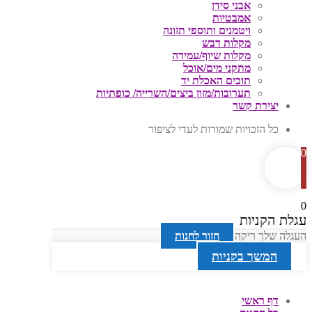
אבני סידן
אמבטיות
ויטמנים ותוספי תזונה
מקלות דבש
מקלות שיוף/עמידה
מתקני מים/אוכל
תוכים האכלת יד
תערובות/מזון ביצים/השרייה/ כופתיות
יצירת קשר
כל הזכויות שמורות לעדי לציפור
0
0
עגלת הקניות
העגלה שלך ריקה
חזור לחנות
המשך בקניות
דף ראשי