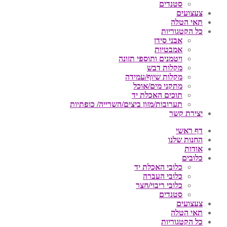
סטנדים
צעצועים
תאי הטלה
כל הקטגוריות
אבני סידן
אמבטיות
ויטמנים ותוספי תזונה
מקלות דבש
מקלות שיוף/עמידה
מתקני מים/אוכל
תוכים האכלת יד
תערובות/מזון ביצים/השרייה/ כופתיות
יצירת קשר
דף ראשי
החנות שלנו
אודות
כלובים
כלובי האכלת יד
כלובי העברה
כלובי ריבוי/חצר
סטנדים
צעצועים
תאי הטלה
כל הקטגוריות