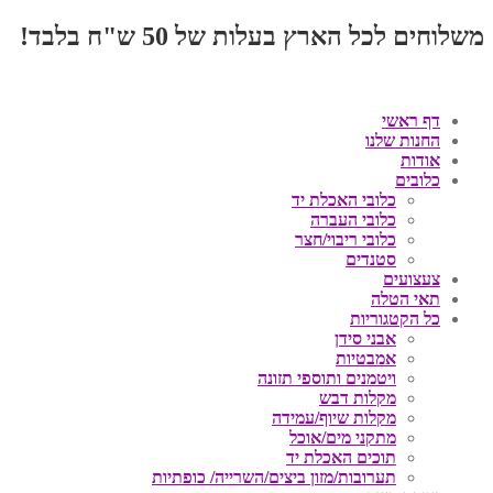
משלוחים לכל הארץ בעלות של 50 ש"ח בלבד!
דף ראשי
החנות שלנו
אודות
כלובים
כלובי האכלת יד
כלובי העברה
כלובי ריבוי/חצר
סטנדים
צעצועים
תאי הטלה
כל הקטגוריות
אבני סידן
אמבטיות
ויטמנים ותוספי תזונה
מקלות דבש
מקלות שיוף/עמידה
מתקני מים/אוכל
תוכים האכלת יד
תערובות/מזון ביצים/השרייה/ כופתיות