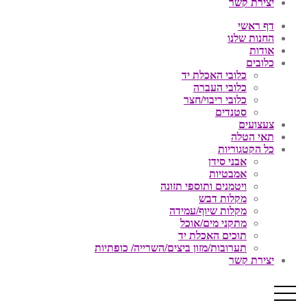
יצירת קשר
דף ראשי
החנות שלנו
אודות
כלובים
כלובי האכלת יד
כלובי העברה
כלובי ריבוי/חצר
סטנדים
צעצועים
תאי הטלה
כל הקטגוריות
אבני סידן
אמבטיות
ויטמנים ותוספי תזונה
מקלות דבש
מקלות שיוף/עמידה
מתקני מים/אוכל
תוכים האכלת יד
תערובות/מזון ביצים/השרייה/ כופתיות
יצירת קשר