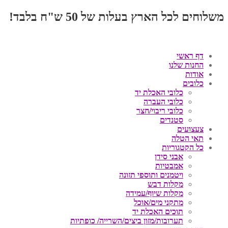
משלוחים לכל הארץ בעלות של 50 ש"ח בלבד!
דף ראשי
החנות שלנו
אודות
כלובים
כלובי האכלת יד
כלובי העברה
כלובי ריבוי/חצר
סטנדים
צעצועים
תאי הטלה
כל הקטגוריות
אבני סידן
אמבטיות
ויטמנים ותוספי תזונה
מקלות דבש
מקלות שיוף/עמידה
מתקני מים/אוכל
תוכים האכלת יד
תערובות/מזון ביצים/השרייה/ כופתיות