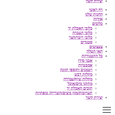
יצירת קשר
דף ראשי
החנות שלנו
אודות
כלובים
כלובי האכלת יד
כלובי העברה
כלובי ריבוי/חצר
סטנדים
צעצועים
תאי הטלה
כל הקטגוריות
אבני סידן
אמבטיות
ויטמנים ותוספי תזונה
מקלות דבש
מקלות שיוף/עמידה
מתקני מים/אוכל
תוכים האכלת יד
תערובות/מזון ביצים/השרייה/ כופתיות
יצירת קשר