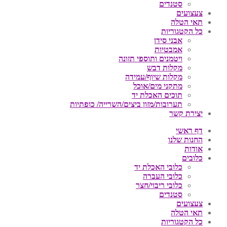
סטנדים
צעצועים
תאי הטלה
כל הקטגוריות
אבני סידן
אמבטיות
ויטמנים ותוספי תזונה
מקלות דבש
מקלות שיוף/עמידה
מתקני מים/אוכל
תוכים האכלת יד
תערובות/מזון ביצים/השרייה/ כופתיות
יצירת קשר
דף ראשי
החנות שלנו
אודות
כלובים
כלובי האכלת יד
כלובי העברה
כלובי ריבוי/חצר
סטנדים
צעצועים
תאי הטלה
כל הקטגוריות