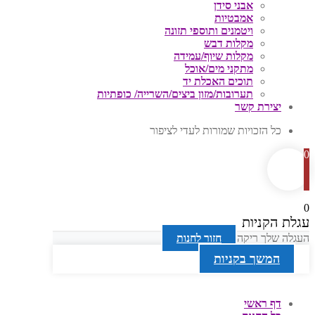
אבני סידן
אמבטיות
ויטמנים ותוספי תזונה
מקלות דבש
מקלות שיוף/עמידה
מתקני מים/אוכל
תוכים האכלת יד
תערובות/מזון ביצים/השרייה/ כופתיות
יצירת קשר
כל הזכויות שמורות לעדי לציפור
0
0
עגלת הקניות
העגלה שלך ריקה
חזור לחנות
המשך בקניות
דף ראשי