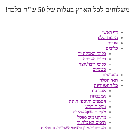
משלוחים לכל הארץ בעלות של 50 ש"ח בלבד!
דף ראשי
החנות שלנו
אודות
כלובים
כלובי האכלת יד
כלובי העברה
כלובי ריבוי/חצר
סטנדים
צעצועים
תאי הטלה
כל הקטגוריות
אבני סידן
אמבטיות
ויטמנים ותוספי תזונה
מקלות דבש
מקלות שיוף/עמידה
מתקני מים/אוכל
תוכים האכלת יד
תערובות/מזון ביצים/השרייה/ כופתיות