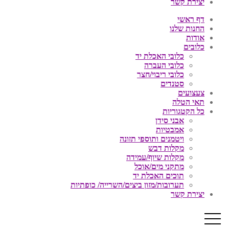
יצירת קשר
דף ראשי
החנות שלנו
אודות
כלובים
כלובי האכלת יד
כלובי העברה
כלובי ריבוי/חצר
סטנדים
צעצועים
תאי הטלה
כל הקטגוריות
אבני סידן
אמבטיות
ויטמנים ותוספי תזונה
מקלות דבש
מקלות שיוף/עמידה
מתקני מים/אוכל
תוכים האכלת יד
תערובות/מזון ביצים/השרייה/ כופתיות
יצירת קשר