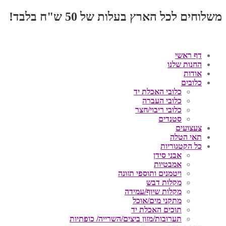
משלוחים לכל הארץ בעלות של 50 ש"ח בלבד!
דף ראשי
החנות שלנו
אודות
כלובים
כלובי האכלת יד
כלובי העברה
כלובי ריבוי/חצר
סטנדים
צעצועים
תאי הטלה
כל הקטגוריות
אבני סידן
אמבטיות
ויטמנים ותוספי תזונה
מקלות דבש
מקלות שיוף/עמידה
מתקני מים/אוכל
תוכים האכלת יד
תערובות/מזון ביצים/השרייה/ כופתיות