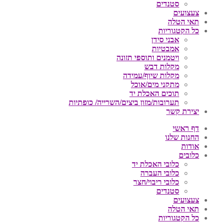
סטנדים
צעצועים
תאי הטלה
כל הקטגוריות
אבני סידן
אמבטיות
ויטמנים ותוספי תזונה
מקלות דבש
מקלות שיוף/עמידה
מתקני מים/אוכל
תוכים האכלת יד
תערובות/מזון ביצים/השרייה/ כופתיות
יצירת קשר
דף ראשי
החנות שלנו
אודות
כלובים
כלובי האכלת יד
כלובי העברה
כלובי ריבוי/חצר
סטנדים
צעצועים
תאי הטלה
כל הקטגוריות