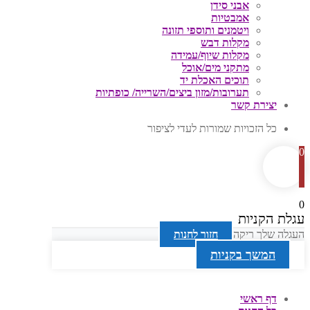
אבני סידן
אמבטיות
ויטמנים ותוספי תזונה
מקלות דבש
מקלות שיוף/עמידה
מתקני מים/אוכל
תוכים האכלת יד
תערובות/מזון ביצים/השרייה/ כופתיות
יצירת קשר
כל הזכויות שמורות לעדי לציפור
0
0
עגלת הקניות
העגלה שלך ריקה
חזור לחנות
המשך בקניות
דף ראשי