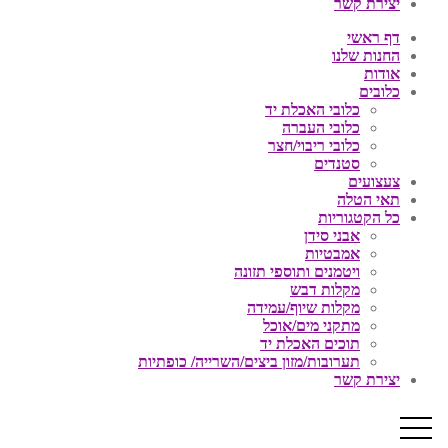
יצירת קשר
דף ראשי
החנות שלנו
אודות
כלובים
כלובי האכלת יד
כלובי העברה
כלובי ריבוי/חצר
סטנדים
צעצועים
תאי הטלה
כל הקטגוריות
אבני סידן
אמבטיות
ויטמנים ותוספי תזונה
מקלות דבש
מקלות שיוף/עמידה
מתקני מים/אוכל
תוכים האכלת יד
תערובות/מזון ביצים/השרייה/ כופתיות
יצירת קשר