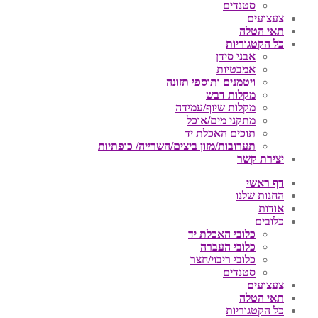
סטנדים
צעצועים
תאי הטלה
כל הקטגוריות
אבני סידן
אמבטיות
ויטמנים ותוספי תזונה
מקלות דבש
מקלות שיוף/עמידה
מתקני מים/אוכל
תוכים האכלת יד
תערובות/מזון ביצים/השרייה/ כופתיות
יצירת קשר
דף ראשי
החנות שלנו
אודות
כלובים
כלובי האכלת יד
כלובי העברה
כלובי ריבוי/חצר
סטנדים
צעצועים
תאי הטלה
כל הקטגוריות