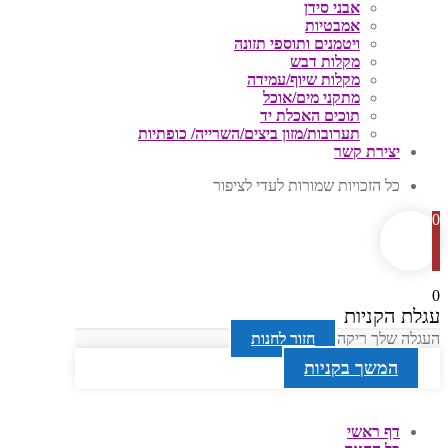
אבני סידן
אמבטיות
ויטמנים ותוספי תזונה
מקלות דבש
מקלות שיוף/עמידה
מתקני מים/אוכל
תוכים האכלת יד
תערובות/מזון ביצים/השרייה/ כופתיות
יצירת קשר
כל הזכויות שמורות לעדי לציפור
0
0
עגלת הקניות
העגלה שלך ריקה
חזור לחנות
המשך בקניות
דף ראשי