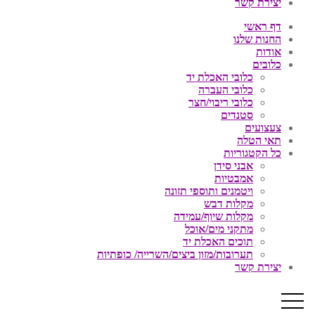
יצירת קשר
דף ראשי
החנות שלנו
אודות
כלובים
כלובי האכלת יד
כלובי העברה
כלובי ריבוי/חצר
סטנדים
צעצועים
תאי הטלה
כל הקטגוריות
אבני סידן
אמבטיות
ויטמנים ותוספי תזונה
מקלות דבש
מקלות שיוף/עמידה
מתקני מים/אוכל
תוכים האכלת יד
תערובות/מזון ביצים/השרייה/ כופתיות
יצירת קשר