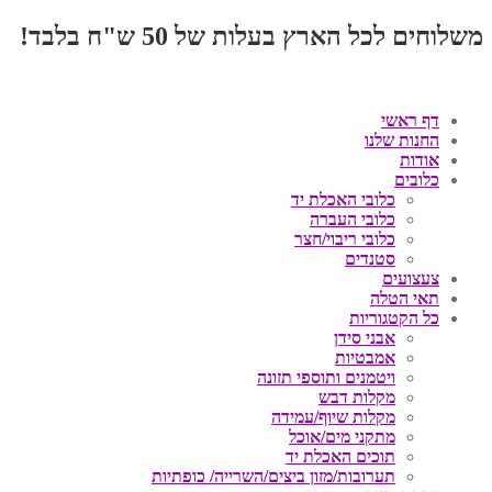
משלוחים לכל הארץ בעלות של 50 ש"ח בלבד!
דף ראשי
החנות שלנו
אודות
כלובים
כלובי האכלת יד
כלובי העברה
כלובי ריבוי/חצר
סטנדים
צעצועים
תאי הטלה
כל הקטגוריות
אבני סידן
אמבטיות
ויטמנים ותוספי תזונה
מקלות דבש
מקלות שיוף/עמידה
מתקני מים/אוכל
תוכים האכלת יד
תערובות/מזון ביצים/השרייה/ כופתיות