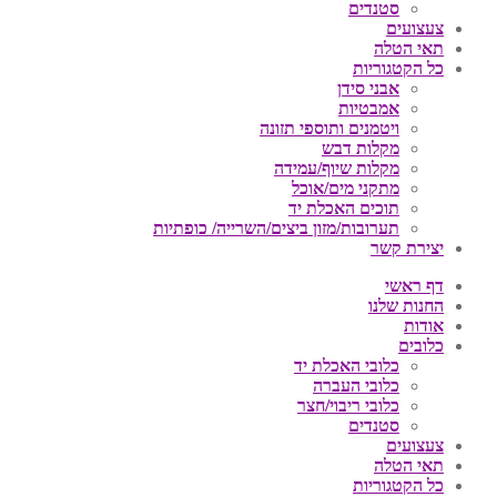
סטנדים
צעצועים
תאי הטלה
כל הקטגוריות
אבני סידן
אמבטיות
ויטמנים ותוספי תזונה
מקלות דבש
מקלות שיוף/עמידה
מתקני מים/אוכל
תוכים האכלת יד
תערובות/מזון ביצים/השרייה/ כופתיות
יצירת קשר
דף ראשי
החנות שלנו
אודות
כלובים
כלובי האכלת יד
כלובי העברה
כלובי ריבוי/חצר
סטנדים
צעצועים
תאי הטלה
כל הקטגוריות