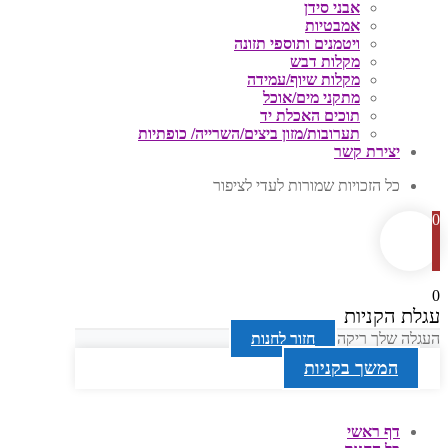
אבני סידן
אמבטיות
ויטמנים ותוספי תזונה
מקלות דבש
מקלות שיוף/עמידה
מתקני מים/אוכל
תוכים האכלת יד
תערובות/מזון ביצים/השרייה/ כופתיות
יצירת קשר
כל הזכויות שמורות לעדי לציפור
0
0
עגלת הקניות
העגלה שלך ריקה
חזור לחנות
המשך בקניות
דף ראשי