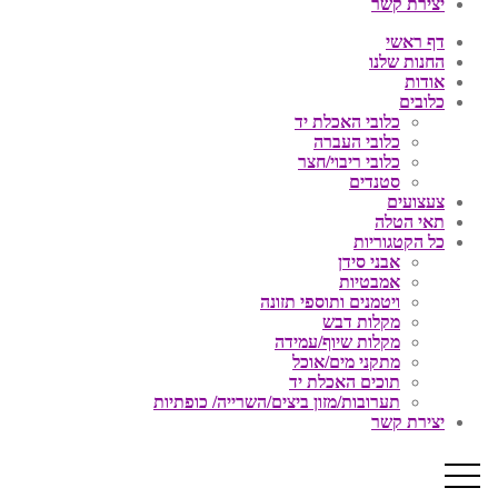
יצירת קשר
דף ראשי
החנות שלנו
אודות
כלובים
כלובי האכלת יד
כלובי העברה
כלובי ריבוי/חצר
סטנדים
צעצועים
תאי הטלה
כל הקטגוריות
אבני סידן
אמבטיות
ויטמנים ותוספי תזונה
מקלות דבש
מקלות שיוף/עמידה
מתקני מים/אוכל
תוכים האכלת יד
תערובות/מזון ביצים/השרייה/ כופתיות
יצירת קשר