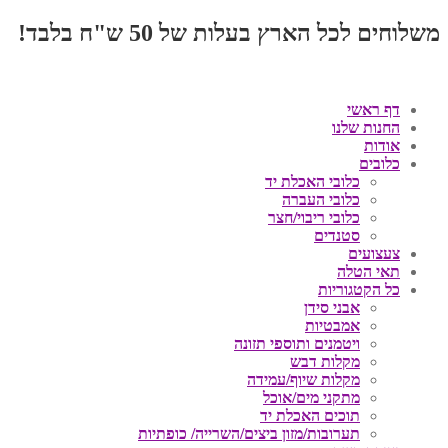
משלוחים לכל הארץ בעלות של 50 ש"ח בלבד!
דף ראשי
החנות שלנו
אודות
כלובים
כלובי האכלת יד
כלובי העברה
כלובי ריבוי/חצר
סטנדים
צעצועים
תאי הטלה
כל הקטגוריות
אבני סידן
אמבטיות
ויטמנים ותוספי תזונה
מקלות דבש
מקלות שיוף/עמידה
מתקני מים/אוכל
תוכים האכלת יד
תערובות/מזון ביצים/השרייה/ כופתיות