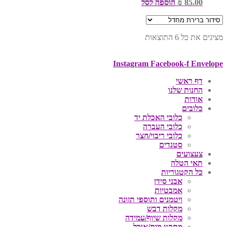
85.00
₪
הוספה לסל
מציגים את כל ⁦6⁩ התוצאות
Instagram
Facebook-f
Envelope
דף ראשי
החנות שלנו
אודות
כלובים
כלובי האכלת יד
כלובי העברה
כלובי ריבוי/חצר
סטנדים
צעצועים
תאי הטלה
כל הקטגוריות
אבני סידן
אמבטיות
ויטמנים ותוספי תזונה
מקלות דבש
מקלות שיוף/עמידה
מתקני מים/אוכל