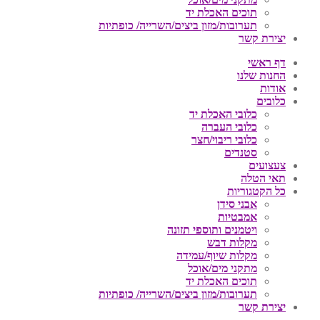
תוכים האכלת יד
תערובות/מזון ביצים/השרייה/ כופתיות
יצירת קשר
דף ראשי
החנות שלנו
אודות
כלובים
כלובי האכלת יד
כלובי העברה
כלובי ריבוי/חצר
סטנדים
צעצועים
תאי הטלה
כל הקטגוריות
אבני סידן
אמבטיות
ויטמנים ותוספי תזונה
מקלות דבש
מקלות שיוף/עמידה
מתקני מים/אוכל
תוכים האכלת יד
תערובות/מזון ביצים/השרייה/ כופתיות
יצירת קשר