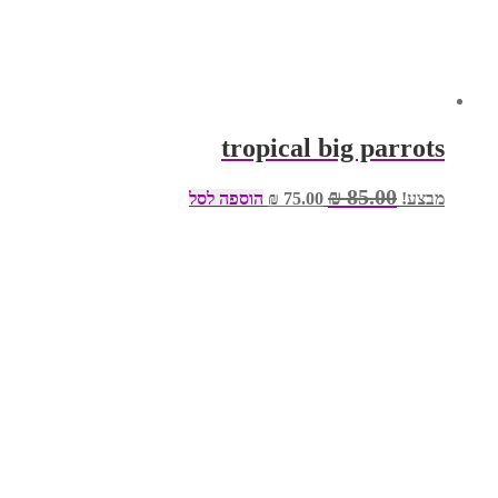
tropical big parrots
המחיר
המחיר
₪
85.00
מבצע!
75.00
₪
הוספה לסל
המקורי
הנוכחי
היה:
הוא:
₪ 75.00.
₪ 85.00.