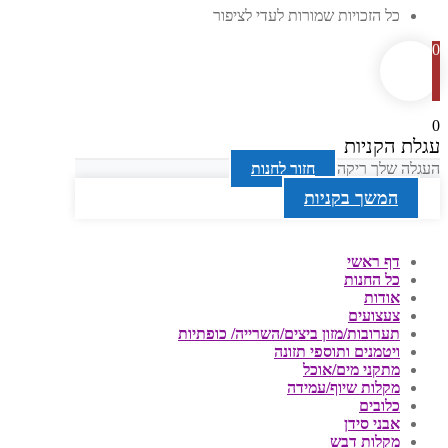
כל הזכויות שמורות לעדי לציפור
0
0
עגלת הקניות
העגלה שלך ריקה
חזור לחנות
המשך בקניות
דף ראשי
כל החנות
אודות
צעצועים
תערובות/מזון ביצים/השרייה/ כופתיות
ויטמנים ותוספי תזונה
מתקני מים/אוכל
מקלות שיוף/עמידה
כלובים
אבני סידן
מקלות דבש