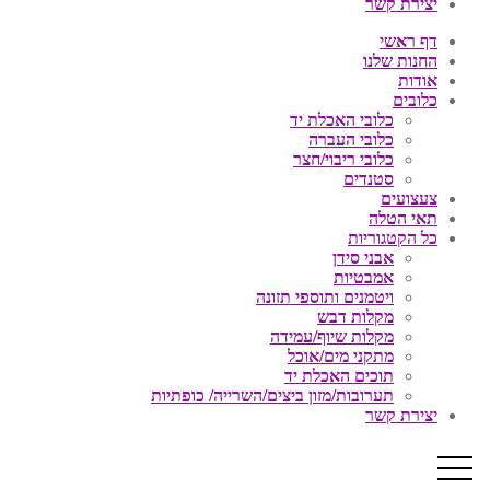
יצירת קשר
דף ראשי
החנות שלנו
אודות
כלובים
כלובי האכלת יד
כלובי העברה
כלובי ריבוי/חצר
סטנדים
צעצועים
תאי הטלה
כל הקטגוריות
אבני סידן
אמבטיות
ויטמנים ותוספי תזונה
מקלות דבש
מקלות שיוף/עמידה
מתקני מים/אוכל
תוכים האכלת יד
תערובות/מזון ביצים/השרייה/ כופתיות
יצירת קשר