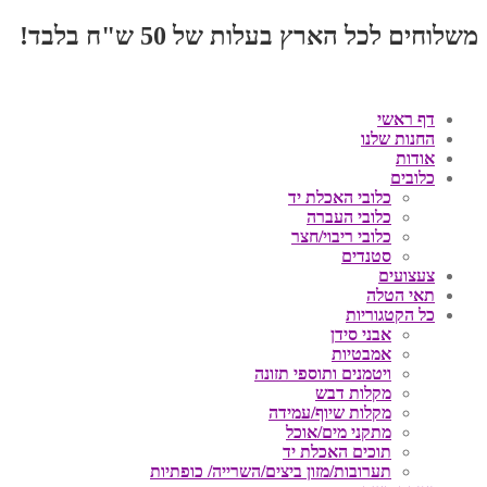
משלוחים לכל הארץ בעלות של 50 ש"ח בלבד!
דף ראשי
החנות שלנו
אודות
כלובים
כלובי האכלת יד
כלובי העברה
כלובי ריבוי/חצר
סטנדים
צעצועים
תאי הטלה
כל הקטגוריות
אבני סידן
אמבטיות
ויטמנים ותוספי תזונה
מקלות דבש
מקלות שיוף/עמידה
מתקני מים/אוכל
תוכים האכלת יד
תערובות/מזון ביצים/השרייה/ כופתיות