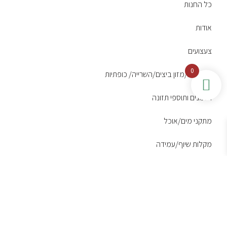
כל החנות
אודות
צעצועים
0
תערובות/מזון ביצים/השרייה/ כופתיות
ויטמנים ותוספי תזונה
מתקני מים/אוכל
מקלות שיוף/עמידה
כלובים
אבני סידן
מקלות דבש