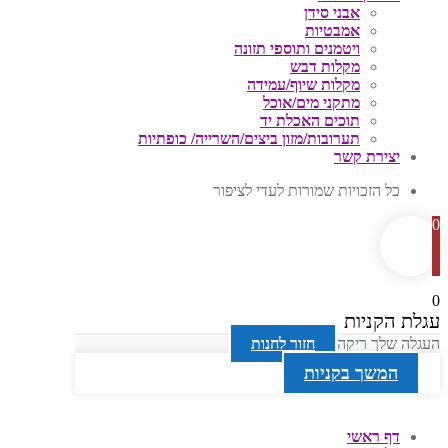
אבני סידן
אמבטיות
ויטמנים ותוספי תזונה
מקלות דבש
מקלות שיוף/עמידה
מתקני מים/אוכל
תוכים האכלת יד
תערובות/מזון ביצים/השרייה/ כופתיות
יצירת קשר
כל הזכויות שמורות לעדי לציפור
0
0
עגלת הקניות
העגלה שלך ריקה
חזור לחנות
המשך בקניות
דף ראשי