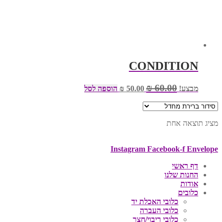
CONDITION
המחיר
המחיר
₪
60.00
מבצע!
50.00
₪
הוספה לסל
המקורי
הנוכחי
היה:
הוא:
₪ 50.00.
₪ 60.00.
מציג תוצאה אחת
Instagram
Facebook-f
Envelope
דף ראשי
החנות שלנו
אודות
כלובים
כלובי האכלת יד
כלובי העברה
כלובי ריבוי/חצר