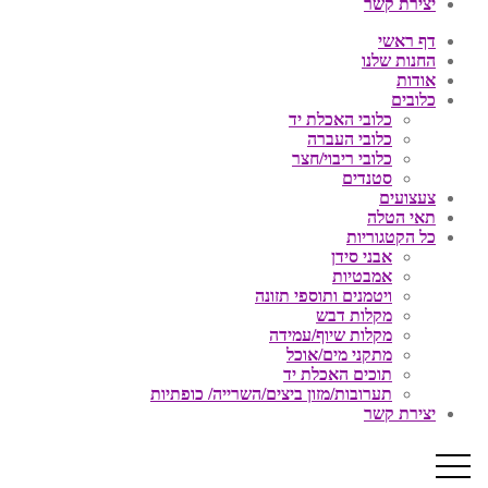
יצירת קשר
דף ראשי
החנות שלנו
אודות
כלובים
כלובי האכלת יד
כלובי העברה
כלובי ריבוי/חצר
סטנדים
צעצועים
תאי הטלה
כל הקטגוריות
אבני סידן
אמבטיות
ויטמנים ותוספי תזונה
מקלות דבש
מקלות שיוף/עמידה
מתקני מים/אוכל
תוכים האכלת יד
תערובות/מזון ביצים/השרייה/ כופתיות
יצירת קשר