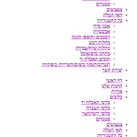
סטנדים
צעצועים
תאי הטלה
כל הקטגוריות
אבני סידן
אמבטיות
ויטמנים ותוספי תזונה
מקלות דבש
מקלות שיוף/עמידה
מתקני מים/אוכל
תוכים האכלת יד
תערובות/מזון ביצים/השרייה/ כופתיות
יצירת קשר
דף ראשי
החנות שלנו
אודות
כלובים
כלובי האכלת יד
כלובי העברה
כלובי ריבוי/חצר
סטנדים
צעצועים
תאי הטלה
כל הקטגוריות