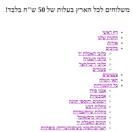
משלוחים לכל הארץ בעלות של 50 ש"ח בלבד!
דף ראשי
החנות שלנו
אודות
כלובים
כלובי האכלת יד
כלובי העברה
כלובי ריבוי/חצר
סטנדים
צעצועים
תאי הטלה
כל הקטגוריות
אבני סידן
אמבטיות
ויטמנים ותוספי תזונה
מקלות דבש
מקלות שיוף/עמידה
מתקני מים/אוכל
תוכים האכלת יד
תערובות/מזון ביצים/השרייה/ כופתיות