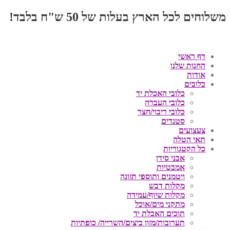
משלוחים לכל הארץ בעלות של 50 ש"ח בלבד!
דף ראשי
החנות שלנו
אודות
כלובים
כלובי האכלת יד
כלובי העברה
כלובי ריבוי/חצר
סטנדים
צעצועים
תאי הטלה
כל הקטגוריות
אבני סידן
אמבטיות
ויטמנים ותוספי תזונה
מקלות דבש
מקלות שיוף/עמידה
מתקני מים/אוכל
תוכים האכלת יד
תערובות/מזון ביצים/השרייה/ כופתיות