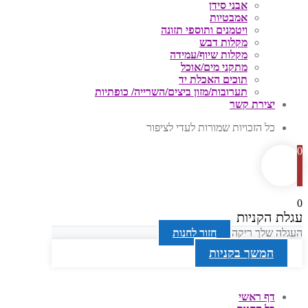
אבני סידן
אמבטיות
ויטמנים ותוספי תזונה
מקלות דבש
מקלות שיוף/עמידה
מתקני מים/אוכל
תוכים האכלת יד
תערובות/מזון ביצים/השרייה/ כופתיות
יצירת קשר
כל הזכויות שמורות לעדי לציפור
0
0
עגלת הקניות
העגלה שלך ריקה
חזור לחנות
המשך בקניות
דף ראשי