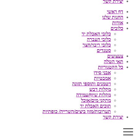
יצירת קשר
דף ראשי
החנות שלנו
אודות
כלובים
כלובי האכלת יד
כלובי העברה
כלובי ריבוי/חצר
סטנדים
צעצועים
תאי הטלה
כל הקטגוריות
אבני סידן
אמבטיות
ויטמנים ותוספי תזונה
מקלות דבש
מקלות שיוף/עמידה
מתקני מים/אוכל
תוכים האכלת יד
תערובות/מזון ביצים/השרייה/ כופתיות
יצירת קשר