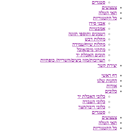
סטנדים
צעצועים
תאי הטלה
כל הקטגוריות
אבני סידן
אמבטיות
ויטמנים ותוספי תזונה
מקלות דבש
מקלות שיוף/עמידה
מתקני מים/אוכל
תוכים האכלת יד
תערובות/מזון ביצים/השרייה/ כופתיות
יצירת קשר
דף ראשי
החנות שלנו
אודות
כלובים
כלובי האכלת יד
כלובי העברה
כלובי ריבוי/חצר
סטנדים
צעצועים
תאי הטלה
כל הקטגוריות