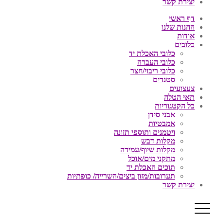
יצירת קשר
דף ראשי
החנות שלנו
אודות
כלובים
כלובי האכלת יד
כלובי העברה
כלובי ריבוי/חצר
סטנדים
צעצועים
תאי הטלה
כל הקטגוריות
אבני סידן
אמבטיות
ויטמנים ותוספי תזונה
מקלות דבש
מקלות שיוף/עמידה
מתקני מים/אוכל
תוכים האכלת יד
תערובות/מזון ביצים/השרייה/ כופתיות
יצירת קשר