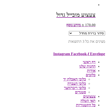
צעצוע מובייל גדול
170.00
₪
מידע נוסף
מציגים את כל ⁦3⁩ התוצאות
Instagram
Facebook-f
Envelope
דף ראשי
החנות שלנו
אודות
כלובים
כלובי האכלת יד
כלובי העברה
כלובי ריבוי/חצר
סטנדים
צעצועים
תאי הטלה
כל הקטגוריות