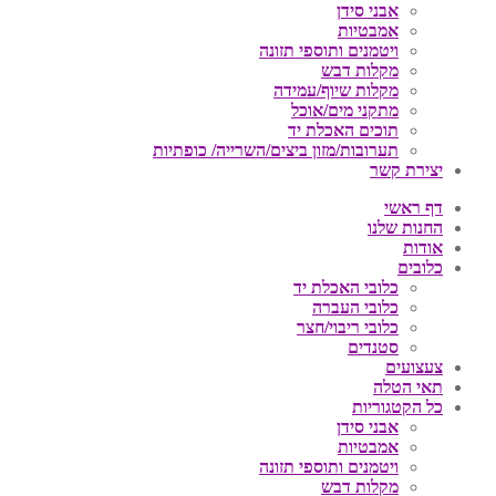
אבני סידן
אמבטיות
ויטמנים ותוספי תזונה
מקלות דבש
מקלות שיוף/עמידה
מתקני מים/אוכל
תוכים האכלת יד
תערובות/מזון ביצים/השרייה/ כופתיות
יצירת קשר
דף ראשי
החנות שלנו
אודות
כלובים
כלובי האכלת יד
כלובי העברה
כלובי ריבוי/חצר
סטנדים
צעצועים
תאי הטלה
כל הקטגוריות
אבני סידן
אמבטיות
ויטמנים ותוספי תזונה
מקלות דבש