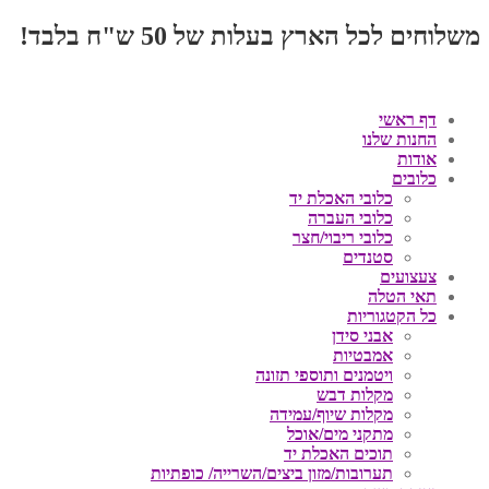
משלוחים לכל הארץ בעלות של 50 ש"ח בלבד!
דף ראשי
החנות שלנו
אודות
כלובים
כלובי האכלת יד
כלובי העברה
כלובי ריבוי/חצר
סטנדים
צעצועים
תאי הטלה
כל הקטגוריות
אבני סידן
אמבטיות
ויטמנים ותוספי תזונה
מקלות דבש
מקלות שיוף/עמידה
מתקני מים/אוכל
תוכים האכלת יד
תערובות/מזון ביצים/השרייה/ כופתיות