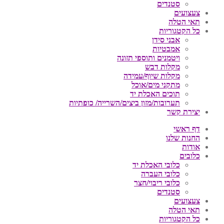
סטנדים
צעצועים
תאי הטלה
כל הקטגוריות
אבני סידן
אמבטיות
ויטמנים ותוספי תזונה
מקלות דבש
מקלות שיוף/עמידה
מתקני מים/אוכל
תוכים האכלת יד
תערובות/מזון ביצים/השרייה/ כופתיות
יצירת קשר
דף ראשי
החנות שלנו
אודות
כלובים
כלובי האכלת יד
כלובי העברה
כלובי ריבוי/חצר
סטנדים
צעצועים
תאי הטלה
כל הקטגוריות