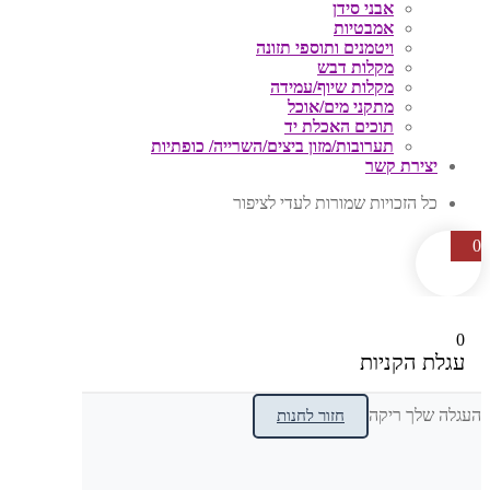
אבני סידן
אמבטיות
ויטמנים ותוספי תזונה
מקלות דבש
מקלות שיוף/עמידה
מתקני מים/אוכל
תוכים האכלת יד
תערובות/מזון ביצים/השרייה/ כופתיות
יצירת קשר
כל הזכויות שמורות לעדי לציפור
0
0
עגלת הקניות
העגלה שלך ריקה
חזור לחנות