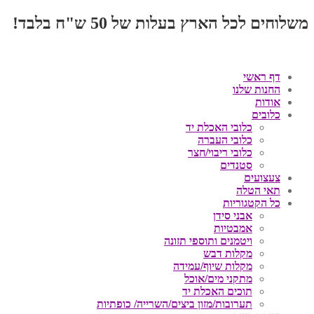
משלוחים לכל הארץ בעלות של 50 ש"ח בלבד!
דף ראשי
החנות שלנו
אודות
כלובים
כלובי האכלת יד
כלובי העברה
כלובי ריבוי/חצר
סטנדים
צעצועים
תאי הטלה
כל הקטגוריות
אבני סידן
אמבטיות
ויטמנים ותוספי תזונה
מקלות דבש
מקלות שיוף/עמידה
מתקני מים/אוכל
תוכים האכלת יד
תערובות/מזון ביצים/השרייה/ כופתיות