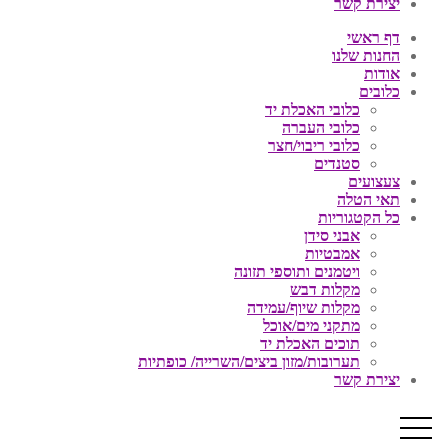
יצירת קשר
דף ראשי
החנות שלנו
אודות
כלובים
כלובי האכלת יד
כלובי העברה
כלובי ריבוי/חצר
סטנדים
צעצועים
תאי הטלה
כל הקטגוריות
אבני סידן
אמבטיות
ויטמנים ותוספי תזונה
מקלות דבש
מקלות שיוף/עמידה
מתקני מים/אוכל
תוכים האכלת יד
תערובות/מזון ביצים/השרייה/ כופתיות
יצירת קשר