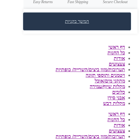
Easy Returns
Fast Shipping
Secure Checkout
המשך בקניות
דף ראשי
כל החנות
אודות
צעצועים
תערובות/מזון ביצים/השרייה/ כופתיות
ויטמנים ותוספי תזונה
מתקני מים/אוכל
מקלות שיוף/עמידה
כלובים
אבני סידן
מקלות דבש
דף ראשי
כל החנות
אודות
צעצועים
תערובות/מזון ביצים/השרייה/ כופתיות