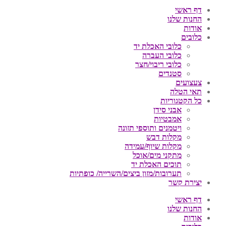
דף ראשי
החנות שלנו
אודות
כלובים
כלובי האכלת יד
כלובי העברה
כלובי ריבוי/חצר
סטנדים
צעצועים
תאי הטלה
כל הקטגוריות
אבני סידן
אמבטיות
ויטמנים ותוספי תזונה
מקלות דבש
מקלות שיוף/עמידה
מתקני מים/אוכל
תוכים האכלת יד
תערובות/מזון ביצים/השרייה/ כופתיות
יצירת קשר
דף ראשי
החנות שלנו
אודות