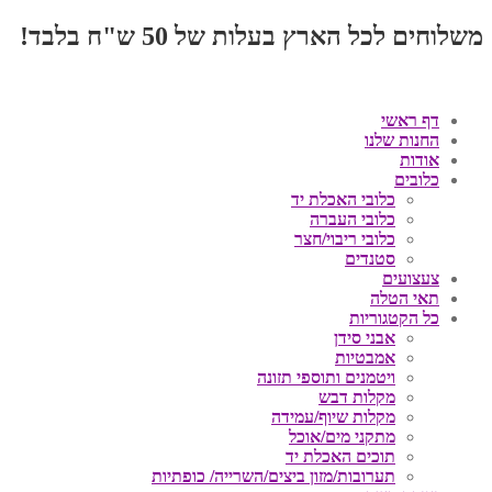
משלוחים לכל הארץ בעלות של 50 ש"ח בלבד!
דף ראשי
החנות שלנו
אודות
כלובים
כלובי האכלת יד
כלובי העברה
כלובי ריבוי/חצר
סטנדים
צעצועים
תאי הטלה
כל הקטגוריות
אבני סידן
אמבטיות
ויטמנים ותוספי תזונה
מקלות דבש
מקלות שיוף/עמידה
מתקני מים/אוכל
תוכים האכלת יד
תערובות/מזון ביצים/השרייה/ כופתיות