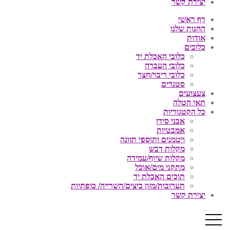
יצירת קשר
דף ראשי
החנות שלנו
אודות
כלובים
כלובי האכלת יד
כלובי העברה
כלובי ריבוי/חצר
סטנדים
צעצועים
תאי הטלה
כל הקטגוריות
אבני סידן
אמבטיות
ויטמנים ותוספי תזונה
מקלות דבש
מקלות שיוף/עמידה
מתקני מים/אוכל
תוכים האכלת יד
תערובות/מזון ביצים/השרייה/ כופתיות
יצירת קשר