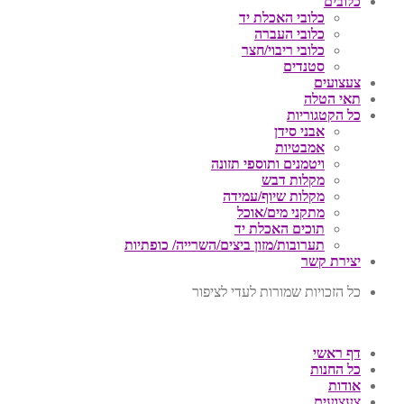
כלובים
כלובי האכלת יד
כלובי העברה
כלובי ריבוי/חצר
סטנדים
צעצועים
תאי הטלה
כל הקטגוריות
אבני סידן
אמבטיות
ויטמנים ותוספי תזונה
מקלות דבש
מקלות שיוף/עמידה
מתקני מים/אוכל
תוכים האכלת יד
תערובות/מזון ביצים/השרייה/ כופתיות
יצירת קשר
כל הזכויות שמורות לעדי לציפור
דף ראשי
כל החנות
אודות
צעצועים