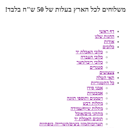
משלוחים לכל הארץ בעלות של 50 ש"ח בלבד!
דף ראשי
החנות שלנו
אודות
כלובים
כלובי האכלת יד
כלובי העברה
כלובי ריבוי/חצר
סטנדים
צעצועים
תאי הטלה
כל הקטגוריות
אבני סידן
אמבטיות
ויטמנים ותוספי תזונה
מקלות דבש
מקלות שיוף/עמידה
מתקני מים/אוכל
תוכים האכלת יד
תערובות/מזון ביצים/השרייה/ כופתיות