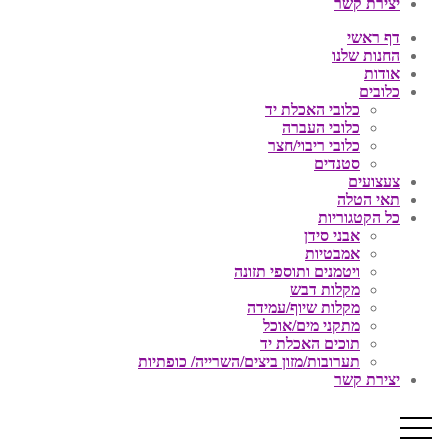
יצירת קשר
דף ראשי
החנות שלנו
אודות
כלובים
כלובי האכלת יד
כלובי העברה
כלובי ריבוי/חצר
סטנדים
צעצועים
תאי הטלה
כל הקטגוריות
אבני סידן
אמבטיות
ויטמנים ותוספי תזונה
מקלות דבש
מקלות שיוף/עמידה
מתקני מים/אוכל
תוכים האכלת יד
תערובות/מזון ביצים/השרייה/ כופתיות
יצירת קשר