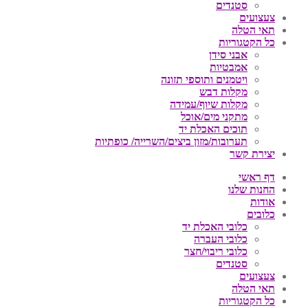
סטנדים
צעצועים
תאי הטלה
כל הקטגוריות
אבני סידן
אמבטיות
ויטמנים ותוספי תזונה
מקלות דבש
מקלות שיוף/עמידה
מתקני מים/אוכל
תוכים האכלת יד
תערובות/מזון ביצים/השרייה/ כופתיות
יצירת קשר
דף ראשי
החנות שלנו
אודות
כלובים
כלובי האכלת יד
כלובי העברה
כלובי ריבוי/חצר
סטנדים
צעצועים
תאי הטלה
כל הקטגוריות