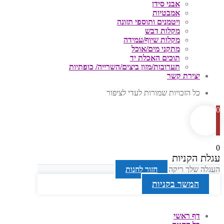
אבני סידן
אמבטיות
ויטמנים ותוספי תזונה
מקלות דבש
מקלות שיוף/עמידה
מתקני מים/אוכל
תוכים האכלת יד
תערובות/מזון ביצים/השרייה/ כופתיות
יצירת קשר
כל הזכויות שמורות לעדי לציפור
0
0
עגלת הקניות
העגלה שלך ריקה
חזור לחנות
המשך בקניות
דף ראשי