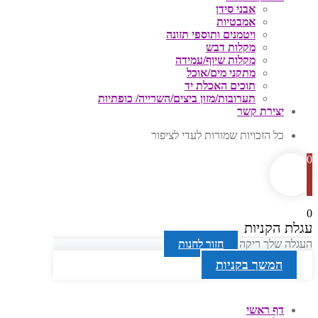
אבני סידן
אמבטיות
ויטמנים ותוספי תזונה
מקלות דבש
מקלות שיוף/עמידה
מתקני מים/אוכל
תוכים האכלת יד
תערובות/מזון ביצים/השרייה/ כופתיות
יצירת קשר
כל הזכויות שמורות לעדי לציפור
0
0
עגלת הקניות
העגלה שלך ריקה
חזור לחנות
המשך בקניות
דף ראשי