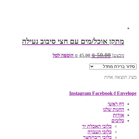
מתקן אוכל/מים עם חצי סיבוב נעילה
המחיר
המחיר
₪
50.00
מבצע!
45.00
₪
הוספה לסל
המקורי
הנוכחי
היה:
הוא:
₪ 45.00.
₪ 50.00.
מציג תוצאה אחת
Instagram
Facebook-f
Envelope
דף ראשי
החנות שלנו
אודות
כלובים
כלובי האכלת יד
כלובי העברה
כלובי ריבוי/חצר