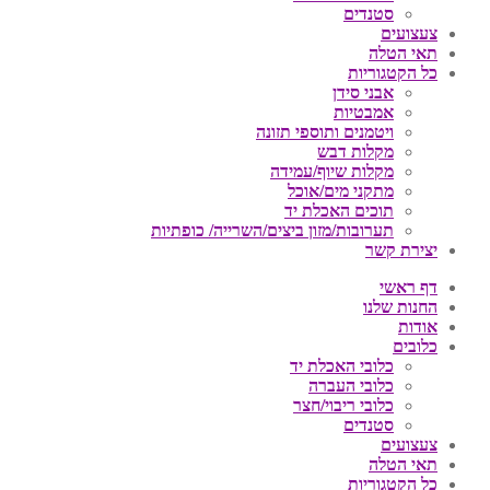
סטנדים
צעצועים
תאי הטלה
כל הקטגוריות
אבני סידן
אמבטיות
ויטמנים ותוספי תזונה
מקלות דבש
מקלות שיוף/עמידה
מתקני מים/אוכל
תוכים האכלת יד
תערובות/מזון ביצים/השרייה/ כופתיות
יצירת קשר
דף ראשי
החנות שלנו
אודות
כלובים
כלובי האכלת יד
כלובי העברה
כלובי ריבוי/חצר
סטנדים
צעצועים
תאי הטלה
כל הקטגוריות