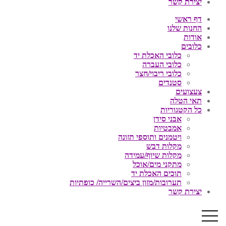
יצירת קשר
דף ראשי
החנות שלנו
אודות
כלובים
כלובי האכלת יד
כלובי העברה
כלובי ריבוי/חצר
סטנדים
צעצועים
תאי הטלה
כל הקטגוריות
אבני סידן
אמבטיות
ויטמנים ותוספי תזונה
מקלות דבש
מקלות שיוף/עמידה
מתקני מים/אוכל
תוכים האכלת יד
תערובות/מזון ביצים/השרייה/ כופתיות
יצירת קשר