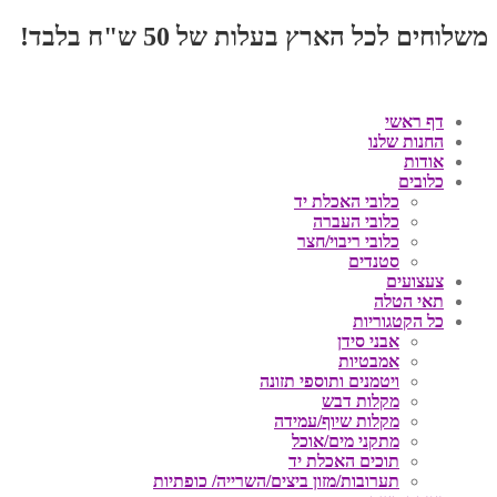
משלוחים לכל הארץ בעלות של 50 ש"ח בלבד!
דף ראשי
החנות שלנו
אודות
כלובים
כלובי האכלת יד
כלובי העברה
כלובי ריבוי/חצר
סטנדים
צעצועים
תאי הטלה
כל הקטגוריות
אבני סידן
אמבטיות
ויטמנים ותוספי תזונה
מקלות דבש
מקלות שיוף/עמידה
מתקני מים/אוכל
תוכים האכלת יד
תערובות/מזון ביצים/השרייה/ כופתיות