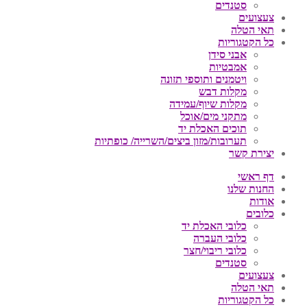
סטנדים
צעצועים
תאי הטלה
כל הקטגוריות
אבני סידן
אמבטיות
ויטמנים ותוספי תזונה
מקלות דבש
מקלות שיוף/עמידה
מתקני מים/אוכל
תוכים האכלת יד
תערובות/מזון ביצים/השרייה/ כופתיות
יצירת קשר
דף ראשי
החנות שלנו
אודות
כלובים
כלובי האכלת יד
כלובי העברה
כלובי ריבוי/חצר
סטנדים
צעצועים
תאי הטלה
כל הקטגוריות