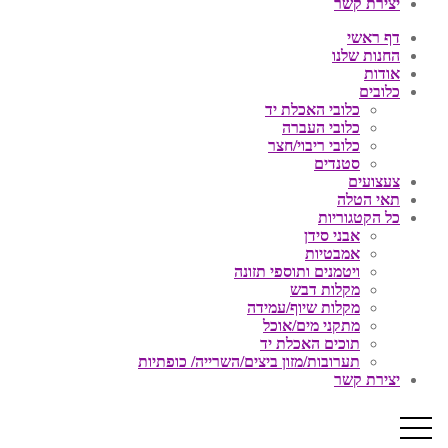
יצירת קשר
דף ראשי
החנות שלנו
אודות
כלובים
כלובי האכלת יד
כלובי העברה
כלובי ריבוי/חצר
סטנדים
צעצועים
תאי הטלה
כל הקטגוריות
אבני סידן
אמבטיות
ויטמנים ותוספי תזונה
מקלות דבש
מקלות שיוף/עמידה
מתקני מים/אוכל
תוכים האכלת יד
תערובות/מזון ביצים/השרייה/ כופתיות
יצירת קשר