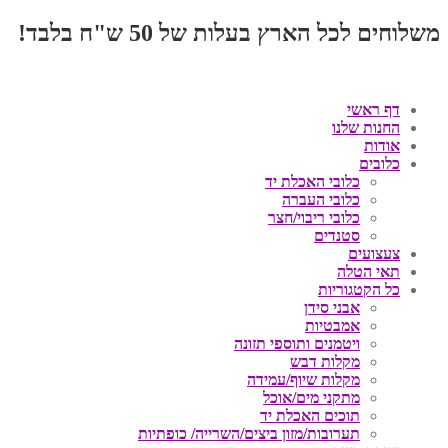
משלוחים לכל הארץ בעלות של 50 ש"ח בלבד!
דף ראשי
החנות שלנו
אודות
כלובים
כלובי האכלת יד
כלובי העברה
כלובי ריבוי/חצר
סטנדים
צעצועים
תאי הטלה
כל הקטגוריות
אבני סידן
אמבטיות
ויטמנים ותוספי תזונה
מקלות דבש
מקלות שיוף/עמידה
מתקני מים/אוכל
תוכים האכלת יד
תערובות/מזון ביצים/השרייה/ כופתיות