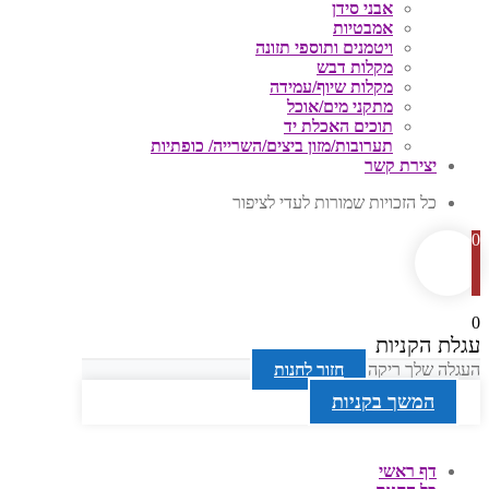
אבני סידן
אמבטיות
ויטמנים ותוספי תזונה
מקלות דבש
מקלות שיוף/עמידה
מתקני מים/אוכל
תוכים האכלת יד
תערובות/מזון ביצים/השרייה/ כופתיות
יצירת קשר
כל הזכויות שמורות לעדי לציפור
0
0
עגלת הקניות
העגלה שלך ריקה
חזור לחנות
המשך בקניות
דף ראשי