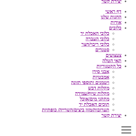
יצירת קשר
דף ראשי
החנות שלנו
אודות
כלובים
כלובי האכלת יד
כלובי העברה
כלובי ריבוי/חצר
סטנדים
צעצועים
תאי הטלה
כל הקטגוריות
אבני סידן
אמבטיות
ויטמנים ותוספי תזונה
מקלות דבש
מקלות שיוף/עמידה
מתקני מים/אוכל
תוכים האכלת יד
תערובות/מזון ביצים/השרייה/ כופתיות
יצירת קשר