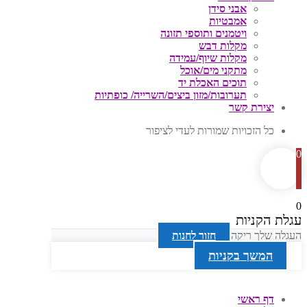
אבני סידן
אמבטיות
ויטמנים ותוספי תזונה
מקלות דבש
מקלות שיוף/עמידה
מתקני מים/אוכל
תוכים האכלת יד
תערובות/מזון ביצים/השרייה/ כופתיות
יצירת קשר
כל הזכויות שמורות לעדי לציפור
0
0
עגלת הקניות
העגלה שלך ריקה
חזור לחנות
המשך בקניות
דף ראשי