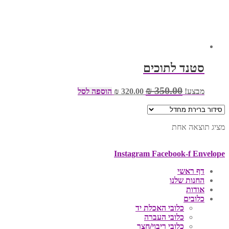
סטנד לתוכים
המחיר
המחיר
₪
350.00
מבצע!
320.00
₪
הוספה לסל
המקורי
הנוכחי
היה:
הוא:
₪ 320.00.
₪ 350.00.
מציג תוצאה אחת
Instagram
Facebook-f
Envelope
דף ראשי
החנות שלנו
אודות
כלובים
כלובי האכלת יד
כלובי העברה
כלובי ריבוי/חצר