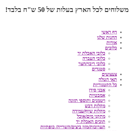
משלוחים לכל הארץ בעלות של 50 ש"ח בלבד!
דף ראשי
החנות שלנו
אודות
כלובים
כלובי האכלת יד
כלובי העברה
כלובי ריבוי/חצר
סטנדים
צעצועים
תאי הטלה
כל הקטגוריות
אבני סידן
אמבטיות
ויטמנים ותוספי תזונה
מקלות דבש
מקלות שיוף/עמידה
מתקני מים/אוכל
תוכים האכלת יד
תערובות/מזון ביצים/השרייה/ כופתיות