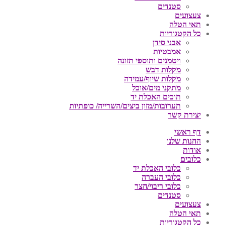
סטנדים
צעצועים
תאי הטלה
כל הקטגוריות
אבני סידן
אמבטיות
ויטמנים ותוספי תזונה
מקלות דבש
מקלות שיוף/עמידה
מתקני מים/אוכל
תוכים האכלת יד
תערובות/מזון ביצים/השרייה/ כופתיות
יצירת קשר
דף ראשי
החנות שלנו
אודות
כלובים
כלובי האכלת יד
כלובי העברה
כלובי ריבוי/חצר
סטנדים
צעצועים
תאי הטלה
כל הקטגוריות