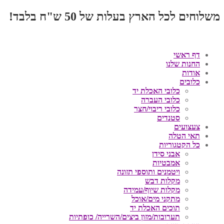
משלוחים לכל הארץ בעלות של 50 ש"ח בלבד!
דף ראשי
החנות שלנו
אודות
כלובים
כלובי האכלת יד
כלובי העברה
כלובי ריבוי/חצר
סטנדים
צעצועים
תאי הטלה
כל הקטגוריות
אבני סידן
אמבטיות
ויטמנים ותוספי תזונה
מקלות דבש
מקלות שיוף/עמידה
מתקני מים/אוכל
תוכים האכלת יד
תערובות/מזון ביצים/השרייה/ כופתיות