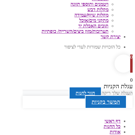
ויטמנים ותוספי תזונה
מקלות דבש
מקלות שיוף/עמידה
מתקני מים/אוכל
תוכים האכלת יד
תערובות/מזון ביצים/השרייה/ כופתיות
יצירת קשר
כל הזכויות שמורות לעדי לציפור
0
0
עגלת הקניות
העגלה שלך ריקה
חזור לחנות
המשך בקניות
דף ראשי
כל החנות
אודות