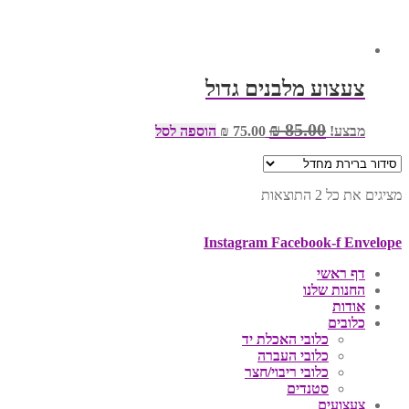
צעצוע מלבנים גדול
המחיר
המחיר
₪
85.00
מבצע!
75.00
₪
הוספה לסל
המקורי
הנוכחי
היה:
הוא:
₪ 75.00.
₪ 85.00.
מציגים את כל ⁦2⁩ התוצאות
Instagram
Facebook-f
Envelope
דף ראשי
החנות שלנו
אודות
כלובים
כלובי האכלת יד
כלובי העברה
כלובי ריבוי/חצר
סטנדים
צעצועים