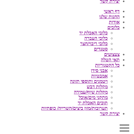
יצירת קשר
דף ראשי
החנות שלנו
אודות
כלובים
כלובי האכלת יד
כלובי העברה
כלובי ריבוי/חצר
סטנדים
צעצועים
תאי הטלה
כל הקטגוריות
אבני סידן
אמבטיות
ויטמנים ותוספי תזונה
מקלות דבש
מקלות שיוף/עמידה
מתקני מים/אוכל
תוכים האכלת יד
תערובות/מזון ביצים/השרייה/ כופתיות
יצירת קשר