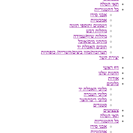
תאי הטלה
כל הקטגוריות
אבני סידן
אמבטיות
ויטמנים ותוספי תזונה
מקלות דבש
מקלות שיוף/עמידה
מתקני מים/אוכל
תוכים האכלת יד
תערובות/מזון ביצים/השרייה/ כופתיות
יצירת קשר
דף ראשי
החנות שלנו
אודות
כלובים
כלובי האכלת יד
כלובי העברה
כלובי ריבוי/חצר
סטנדים
צעצועים
תאי הטלה
כל הקטגוריות
אבני סידן
אמבטיות