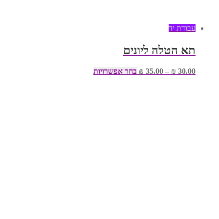
עבודת יד
תא הטלה ליונים
למוצר
30.00
₪
–
35.00
₪
בחר אפשרויות
זה
יש
מספר
סוגים.
ניתן
לבחור
את
האפשרויות
בעמוד
המוצר