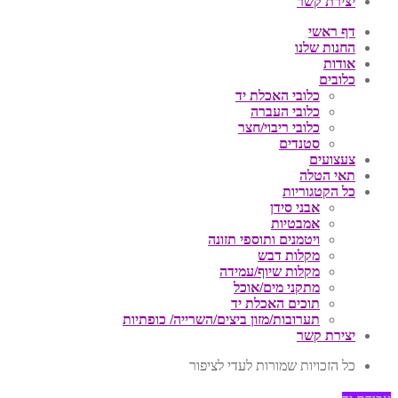
יצירת קשר
דף ראשי
החנות שלנו
אודות
כלובים
כלובי האכלת יד
כלובי העברה
כלובי ריבוי/חצר
סטנדים
צעצועים
תאי הטלה
כל הקטגוריות
אבני סידן
אמבטיות
ויטמנים ותוספי תזונה
מקלות דבש
מקלות שיוף/עמידה
מתקני מים/אוכל
תוכים האכלת יד
תערובות/מזון ביצים/השרייה/ כופתיות
יצירת קשר
כל הזכויות שמורות לעדי לציפור