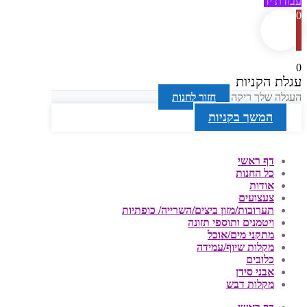
עבודת יד
0
0
עגלת הקניות
העגלה שלך ריקה
חזור לחנות
המשך בקניות
דף ראשי
כל החנות
אודות
צעצועים
תערובות/מזון ביצים/השרייה/ כופתיות
ויטמנים ותוספי תזונה
מתקני מים/אוכל
מקלות שיוף/עמידה
כלובים
אבני סידן
מקלות דבש