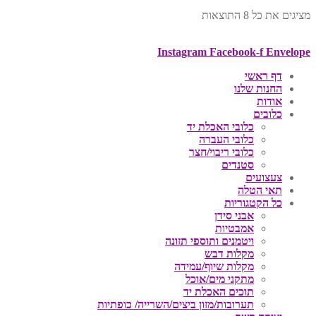
מציגים את כל ⁦8⁩ התוצאות
Instagram
Facebook-f
Envelope
דף ראשי
החנות שלנו
אודות
כלובים
כלובי האכלת יד
כלובי העברה
כלובי ריבוי/חצר
סטנדים
צעצועים
תאי הטלה
כל הקטגוריות
אבני סידן
אמבטיות
ויטמנים ותוספי תזונה
מקלות דבש
מקלות שיוף/עמידה
מתקני מים/אוכל
תוכים האכלת יד
תערובות/מזון ביצים/השרייה/ כופתיות