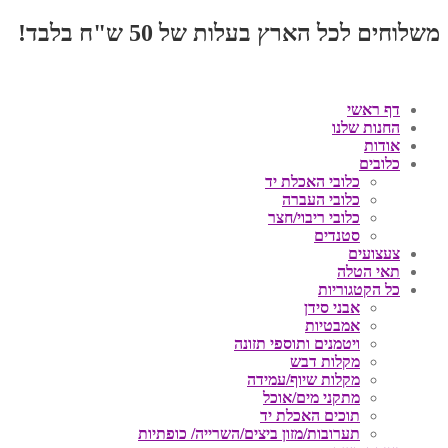
משלוחים לכל הארץ בעלות של 50 ש"ח בלבד!
דף ראשי
החנות שלנו
אודות
כלובים
כלובי האכלת יד
כלובי העברה
כלובי ריבוי/חצר
סטנדים
צעצועים
תאי הטלה
כל הקטגוריות
אבני סידן
אמבטיות
ויטמנים ותוספי תזונה
מקלות דבש
מקלות שיוף/עמידה
מתקני מים/אוכל
תוכים האכלת יד
תערובות/מזון ביצים/השרייה/ כופתיות