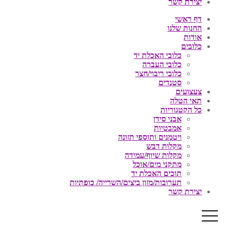
יצירת קשר
דף ראשי
החנות שלנו
אודות
כלובים
כלובי האכלת יד
כלובי העברה
כלובי ריבוי/חצר
סטנדים
צעצועים
תאי הטלה
כל הקטגוריות
אבני סידן
אמבטיות
ויטמנים ותוספי תזונה
מקלות דבש
מקלות שיוף/עמידה
מתקני מים/אוכל
תוכים האכלת יד
תערובות/מזון ביצים/השרייה/ כופתיות
יצירת קשר