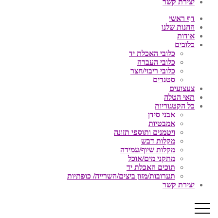
יצירת קשר
דף ראשי
החנות שלנו
אודות
כלובים
כלובי האכלת יד
כלובי העברה
כלובי ריבוי/חצר
סטנדים
צעצועים
תאי הטלה
כל הקטגוריות
אבני סידן
אמבטיות
ויטמנים ותוספי תזונה
מקלות דבש
מקלות שיוף/עמידה
מתקני מים/אוכל
תוכים האכלת יד
תערובות/מזון ביצים/השרייה/ כופתיות
יצירת קשר