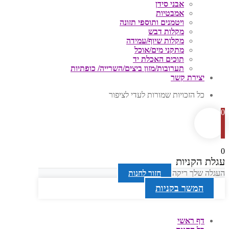
אבני סידן
אמבטיות
ויטמנים ותוספי תזונה
מקלות דבש
מקלות שיוף/עמידה
מתקני מים/אוכל
תוכים האכלת יד
תערובות/מזון ביצים/השרייה/ כופתיות
יצירת קשר
כל הזכויות שמורות לעדי לציפור
0
0
עגלת הקניות
העגלה שלך ריקה
חזור לחנות
המשך בקניות
דף ראשי