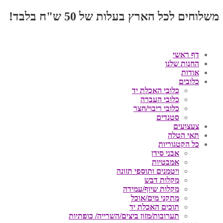
משלוחים לכל הארץ בעלות של 50 ש"ח בלבד!
דף ראשי
החנות שלנו
אודות
כלובים
כלובי האכלת יד
כלובי העברה
כלובי ריבוי/חצר
סטנדים
צעצועים
תאי הטלה
כל הקטגוריות
אבני סידן
אמבטיות
ויטמנים ותוספי תזונה
מקלות דבש
מקלות שיוף/עמידה
מתקני מים/אוכל
תוכים האכלת יד
תערובות/מזון ביצים/השרייה/ כופתיות