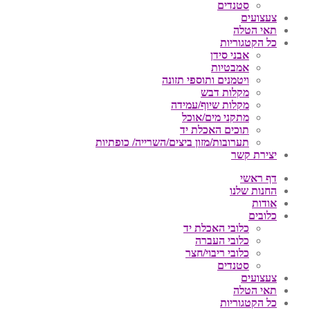
סטנדים
צעצועים
תאי הטלה
כל הקטגוריות
אבני סידן
אמבטיות
ויטמנים ותוספי תזונה
מקלות דבש
מקלות שיוף/עמידה
מתקני מים/אוכל
תוכים האכלת יד
תערובות/מזון ביצים/השרייה/ כופתיות
יצירת קשר
דף ראשי
החנות שלנו
אודות
כלובים
כלובי האכלת יד
כלובי העברה
כלובי ריבוי/חצר
סטנדים
צעצועים
תאי הטלה
כל הקטגוריות