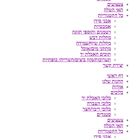
צעצועים
תאי הטלה
כל הקטגוריות
אבני סידן
אמבטיות
ויטמנים ותוספי תזונה
מקלות דבש
מקלות שיוף/עמידה
מתקני מים/אוכל
תוכים האכלת יד
תערובות/מזון ביצים/השרייה/ כופתיות
יצירת קשר
דף ראשי
החנות שלנו
אודות
כלובים
כלובי האכלת יד
כלובי העברה
כלובי ריבוי/חצר
סטנדים
צעצועים
תאי הטלה
כל הקטגוריות
אבני סידן