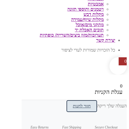
אמבטיות
ויטמנים ותוספי תזונה
מקלות דבש
מקלות שיוף/עמידה
מתקני מים/אוכל
תוכים האכלת יד
תערובות/מזון ביצים/השרייה/ כופתיות
יצירת קשר
כל הזכויות שמורות לעדי לציפור
0
0
עגלת הקניות
העגלה שלך ריקה
חזור לחנות
Easy Returns
Fast Shipping
Secure Checkout