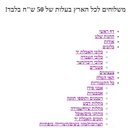
משלוחים לכל הארץ בעלות של 50 ש"ח בלבד!
דף ראשי
החנות שלנו
אודות
כלובים
כלובי האכלת יד
כלובי העברה
כלובי ריבוי/חצר
סטנדים
צעצועים
תאי הטלה
כל הקטגוריות
אבני סידן
אמבטיות
ויטמנים ותוספי תזונה
מקלות דבש
מקלות שיוף/עמידה
מתקני מים/אוכל
תוכים האכלת יד
תערובות/מזון ביצים/השרייה/ כופתיות