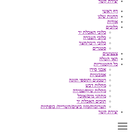
יצירת קשר
דף ראשי
החנות שלנו
אודות
כלובים
כלובי האכלת יד
כלובי העברה
כלובי ריבוי/חצר
סטנדים
צעצועים
תאי הטלה
כל הקטגוריות
אבני סידן
אמבטיות
ויטמנים ותוספי תזונה
מקלות דבש
מקלות שיוף/עמידה
מתקני מים/אוכל
תוכים האכלת יד
תערובות/מזון ביצים/השרייה/ כופתיות
יצירת קשר