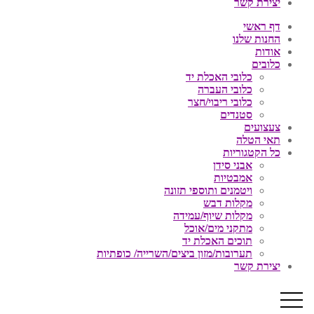
יצירת קשר
דף ראשי
החנות שלנו
אודות
כלובים
כלובי האכלת יד
כלובי העברה
כלובי ריבוי/חצר
סטנדים
צעצועים
תאי הטלה
כל הקטגוריות
אבני סידן
אמבטיות
ויטמנים ותוספי תזונה
מקלות דבש
מקלות שיוף/עמידה
מתקני מים/אוכל
תוכים האכלת יד
תערובות/מזון ביצים/השרייה/ כופתיות
יצירת קשר