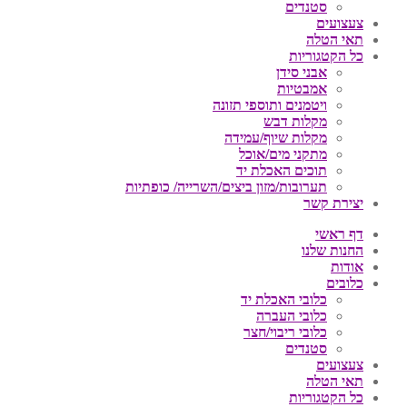
סטנדים
צעצועים
תאי הטלה
כל הקטגוריות
אבני סידן
אמבטיות
ויטמנים ותוספי תזונה
מקלות דבש
מקלות שיוף/עמידה
מתקני מים/אוכל
תוכים האכלת יד
תערובות/מזון ביצים/השרייה/ כופתיות
יצירת קשר
דף ראשי
החנות שלנו
אודות
כלובים
כלובי האכלת יד
כלובי העברה
כלובי ריבוי/חצר
סטנדים
צעצועים
תאי הטלה
כל הקטגוריות