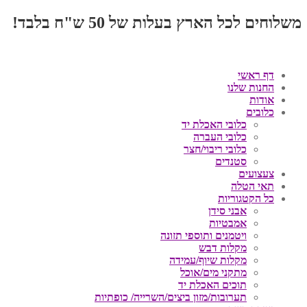
משלוחים לכל הארץ בעלות של 50 ש"ח בלבד!
דף ראשי
החנות שלנו
אודות
כלובים
כלובי האכלת יד
כלובי העברה
כלובי ריבוי/חצר
סטנדים
צעצועים
תאי הטלה
כל הקטגוריות
אבני סידן
אמבטיות
ויטמנים ותוספי תזונה
מקלות דבש
מקלות שיוף/עמידה
מתקני מים/אוכל
תוכים האכלת יד
תערובות/מזון ביצים/השרייה/ כופתיות