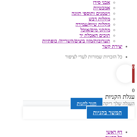
אבני סידן
אמבטיות
ויטמנים ותוספי תזונה
מקלות דבש
מקלות שיוף/עמידה
מתקני מים/אוכל
תוכים האכלת יד
תערובות/מזון ביצים/השרייה/ כופתיות
יצירת קשר
כל הזכויות שמורות לעדי לציפור
0
0
עגלת הקניות
העגלה שלך ריקה
חזור לחנות
המשך בקניות
דף ראשי