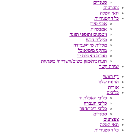
סטנדים
צעצועים
תאי הטלה
כל הקטגוריות
אבני סידן
אמבטיות
ויטמנים ותוספי תזונה
מקלות דבש
מקלות שיוף/עמידה
מתקני מים/אוכל
תוכים האכלת יד
תערובות/מזון ביצים/השרייה/ כופתיות
יצירת קשר
דף ראשי
החנות שלנו
אודות
כלובים
כלובי האכלת יד
כלובי העברה
כלובי ריבוי/חצר
סטנדים
צעצועים
תאי הטלה
כל הקטגוריות