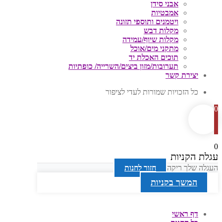
אבני סידן
אמבטיות
ויטמנים ותוספי תזונה
מקלות דבש
מקלות שיוף/עמידה
מתקני מים/אוכל
תוכים האכלת יד
תערובות/מזון ביצים/השרייה/ כופתיות
יצירת קשר
כל הזכויות שמורות לעדי לציפור
0
0
עגלת הקניות
העגלה שלך ריקה
חזור לחנות
המשך בקניות
דף ראשי