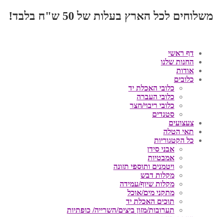
משלוחים לכל הארץ בעלות של 50 ש"ח בלבד!
דף ראשי
החנות שלנו
אודות
כלובים
כלובי האכלת יד
כלובי העברה
כלובי ריבוי/חצר
סטנדים
צעצועים
תאי הטלה
כל הקטגוריות
אבני סידן
אמבטיות
ויטמנים ותוספי תזונה
מקלות דבש
מקלות שיוף/עמידה
מתקני מים/אוכל
תוכים האכלת יד
תערובות/מזון ביצים/השרייה/ כופתיות