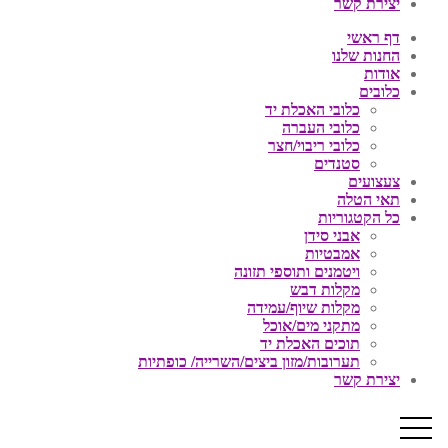
יצירת קשר
דף ראשי
החנות שלנו
אודות
כלובים
כלובי האכלת יד
כלובי העברה
כלובי ריבוי/חצר
סטנדים
צעצועים
תאי הטלה
כל הקטגוריות
אבני סידן
אמבטיות
ויטמנים ותוספי תזונה
מקלות דבש
מקלות שיוף/עמידה
מתקני מים/אוכל
תוכים האכלת יד
תערובות/מזון ביצים/השרייה/ כופתיות
יצירת קשר