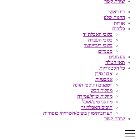
יצירת קשר
דף ראשי
החנות שלנו
אודות
כלובים
כלובי האכלת יד
כלובי העברה
כלובי ריבוי/חצר
סטנדים
צעצועים
תאי הטלה
כל הקטגוריות
אבני סידן
אמבטיות
ויטמנים ותוספי תזונה
מקלות דבש
מקלות שיוף/עמידה
מתקני מים/אוכל
תוכים האכלת יד
תערובות/מזון ביצים/השרייה/ כופתיות
יצירת קשר