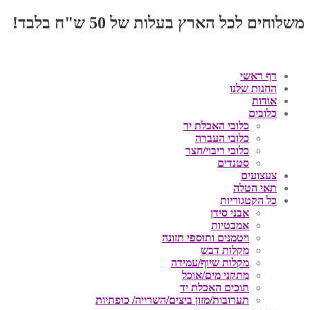
משלוחים לכל הארץ בעלות של 50 ש"ח בלבד!
דף ראשי
החנות שלנו
אודות
כלובים
כלובי האכלת יד
כלובי העברה
כלובי ריבוי/חצר
סטנדים
צעצועים
תאי הטלה
כל הקטגוריות
אבני סידן
אמבטיות
ויטמנים ותוספי תזונה
מקלות דבש
מקלות שיוף/עמידה
מתקני מים/אוכל
תוכים האכלת יד
תערובות/מזון ביצים/השרייה/ כופתיות