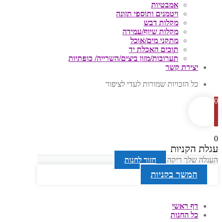
אמבטיות
ויטמנים ותוספי תזונה
מקלות דבש
מקלות שיוף/עמידה
מתקני מים/אוכל
תוכים האכלת יד
תערובות/מזון ביצים/השרייה/ כופתיות
יצירת קשר
כל הזכויות שמורות לעדי לציפור
0
0
עגלת הקניות
העגלה שלך ריקה
חזור לחנות
המשך בקניות
דף ראשי
כל החנות