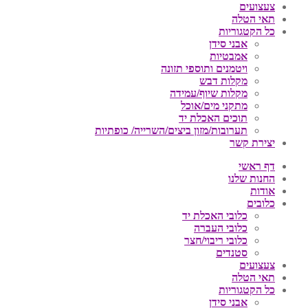
צעצועים
תאי הטלה
כל הקטגוריות
אבני סידן
אמבטיות
ויטמנים ותוספי תזונה
מקלות דבש
מקלות שיוף/עמידה
מתקני מים/אוכל
תוכים האכלת יד
תערובות/מזון ביצים/השרייה/ כופתיות
יצירת קשר
דף ראשי
החנות שלנו
אודות
כלובים
כלובי האכלת יד
כלובי העברה
כלובי ריבוי/חצר
סטנדים
צעצועים
תאי הטלה
כל הקטגוריות
אבני סידן