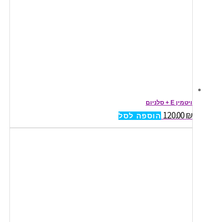
ויטמין E + סלניום
120.00
₪
הוספה לסל