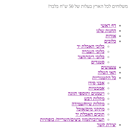
משלוחים לכל הארץ בעלות של 50 ש"ח בלבד!
דף ראשי
החנות שלנו
אודות
כלובים
כלובי האכלת יד
כלובי העברה
כלובי ריבוי/חצר
סטנדים
צעצועים
תאי הטלה
כל הקטגוריות
אבני סידן
אמבטיות
ויטמנים ותוספי תזונה
מקלות דבש
מקלות שיוף/עמידה
מתקני מים/אוכל
תוכים האכלת יד
תערובות/מזון ביצים/השרייה/ כופתיות
יצירת קשר