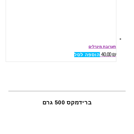
תערובת מינרלים
40.00
₪
הוספה לסל
ברידמקס 500 גרם