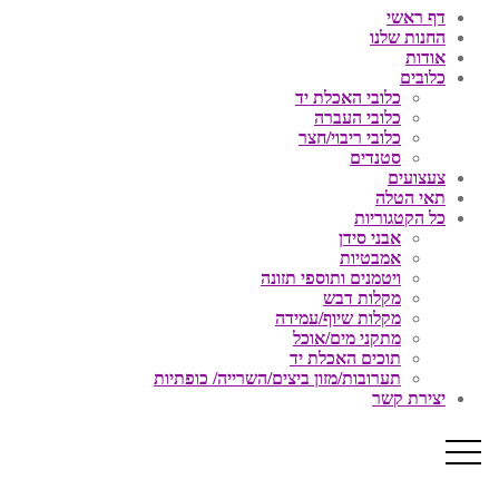
דף ראשי
החנות שלנו
אודות
כלובים
כלובי האכלת יד
כלובי העברה
כלובי ריבוי/חצר
סטנדים
צעצועים
תאי הטלה
כל הקטגוריות
אבני סידן
אמבטיות
ויטמנים ותוספי תזונה
מקלות דבש
מקלות שיוף/עמידה
מתקני מים/אוכל
תוכים האכלת יד
תערובות/מזון ביצים/השרייה/ כופתיות
יצירת קשר