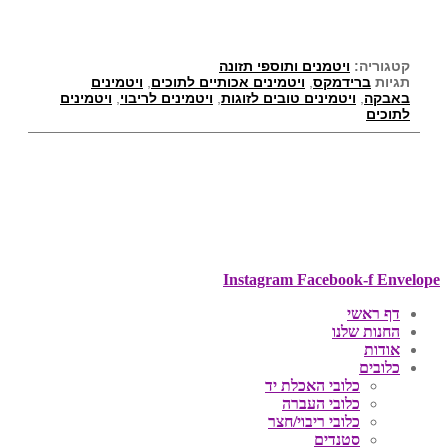
קטגוריה:
ויטמנים ותוספי תזונה
תגיות
ברידמקס
,
ויטמינים אכותיים לתוכים
,
ויטמינים
באבקה
,
ויטמינים טובים לזוגות
,
ויטמינים לריבוי
,
ויטמינים
לתוכים
Instagram
Facebook-f
Envelope
דף ראשי
החנות שלנו
אודות
כלובים
כלובי האכלת יד
כלובי העברה
כלובי ריבוי/חצר
סטנדים